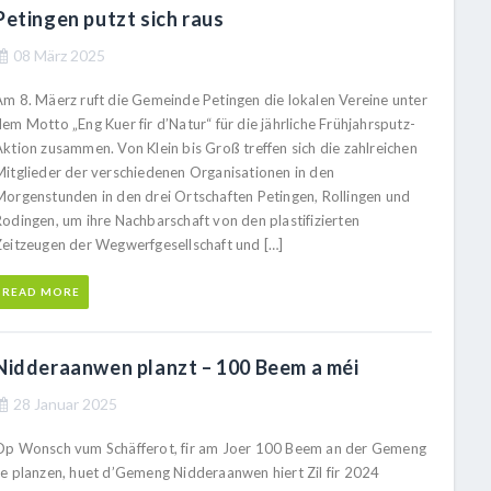
Petingen putzt sich raus
08 März 2025
Am 8. Mäerz ruft die Gemeinde Petingen die lokalen Vereine unter
em Motto „Eng Kuer fir d’Natur“ für die jährliche Frühjahrsputz-
Aktion zusammen. Von Klein bis Groß treffen sich die zahlreichen
Mitglieder der verschiedenen Organisationen in den
Morgenstunden in den drei Ortschaften Petingen, Rollingen und
Rodingen, um ihre Nachbarschaft von den plastifizierten
Zeitzeugen der Wegwerfgesellschaft und […]
READ MORE
Nidderaanwen planzt – 100 Beem a méi
28 Januar 2025
Op Wonsch vum Schäfferot, fir am Joer 100 Beem an der Gemeng
ze planzen, huet d’Gemeng Nidderaanwen hiert Zil fir 2024