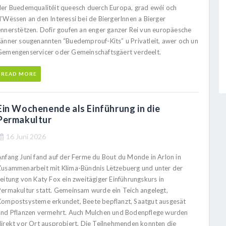
der Buedemqualitéit queesch duerch Europa, grad ewéi och
d’Wëssen an den Interessi bei de BiergerInnen a Bierger
ënnerstëtzen. Dofir goufen an enger ganzer Rei vun europäesche
Länner sougenannten “Buedemprouf-Kits” u Privatleit, awer och un
Gemengenservicer oder Gemeinschaftsgäert verdeelt.
READ MORE
Ein Wochenende als Einführung in die
Permakultur
16 Juni 2026
Anfang Juni fand auf der Ferme du Bout du Monde in Arlon in
Zusammenarbeit mit Klima-Bündnis Lëtzebuerg und unter der
Leitung von Katy Fox ein zweitägiger Einführungskurs in
Permakultur statt. Gemeinsam wurde ein Teich angelegt,
Kompostsysteme erkundet, Beete bepflanzt, Saatgut ausgesät
und Pflanzen vermehrt. Auch Mulchen und Bodenpflege wurden
direkt vor Ort ausprobiert. Die Teilnehmenden konnten die