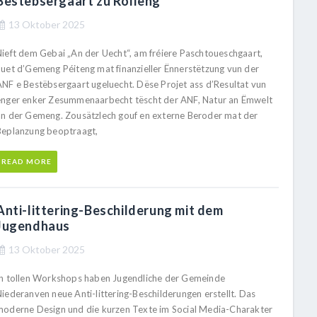
Bestëbsergaart zu Rolleng
13 Oktober 2025
Nieft dem Gebai „An der Uecht“, am fréiere Paschtoueschgaart,
huet d’Gemeng Péiteng mat finanzieller Ënnerstëtzung vun der
ANF e Bestëbsergaart ugeluecht. Dëse Projet ass d’Resultat vun
enger enker Zesummenaarbecht tëscht der ANF, Natur an Ëmwelt
an der Gemeng. Zousätzlech gouf en externe Beroder mat der
Beplanzung beoptraagt,
READ MORE
Anti-littering-Beschilderung mit dem
Jugendhaus
13 Oktober 2025
In tollen Workshops haben Jugendliche der Gemeinde
Niederanven neue Anti-littering-Beschilderungen erstellt. Das
moderne Design und die kurzen Texte im Social Media-Charakter