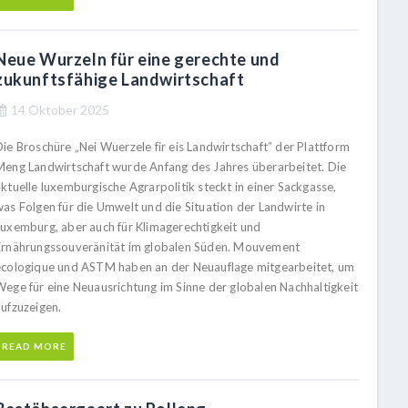
Neue Wurzeln für eine gerechte und
zukunftsfähige Landwirtschaft
14 Oktober 2025
Die Broschüre „Nei Wuerzele fir eis Landwirtschaft” der Plattform
Meng Landwirtschaft wurde Anfang des Jahres überarbeitet. Die
ktuelle luxemburgische Agrarpolitik steckt in einer Sackgasse,
was Folgen für die Umwelt und die Situation der Landwirte in
Luxemburg, aber auch für Klimagerechtigkeit und
Ernährungssouveränität im globalen Süden. Mouvement
écologique und ASTM haben an der Neuauflage mitgearbeitet, um
Wege für eine Neuausrichtung im Sinne der globalen Nachhaltigkeit
aufzuzeigen.
READ MORE