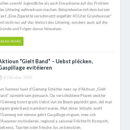
sollen sowohl Jugendliche als auch Erwachsene auf das Problem
des Littering aufmerksam machen. Beispielweise mit dem kurzen
Text „Eine Zigarette verschmutzt ungefähr 40 Liter Grundwasser“
oll nicht nur auf das Verbot des Littering, sondern auch auf die
Gründe und Folgen davon hinweisen.
READ MORE
Aktioun “Gielt Band” – Uebst plécken,
Gaspillage evitéieren
8 Oktober 2025
Am Summer huet d’Gemeng Schëtter nees op d’Aktioun „Gielt
Band“ opmierksam gemaach. Op verschiddene Plazen uechter
d’Gemeng konnt gratis Uebst vun de Beem gepléckt ginn, déi mat
engem giele Band markéiert waren. Mat dëser Initiativ wollt
d’Gemeng net nëmme géint Gaspillage virgoen, mee och
’Awunner motivéieren, regional a saisonal Friichte fir Kompott,
Gebeess, Taarten oder frësche Jus ze benotzen.