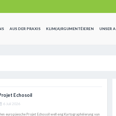
NS
AUS DER PRAXIS
KLIM(A)RGUMENTÉIEREN
UNSER 
Projet Echosoil
6 Juli 2026
Den europäesche Projet Echosoil well eng Kartographéierung vun