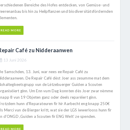
verschiedenen Bereiche des Hofes entdecken, von Gemüse- und
Beerenanbau bis hin zu Heilpflanzen und biodiversitätsfördernden
Elementen.
READ MORE
Repair Café zu Nidderaanwen
13 Juni 2026
De Samschden, 13. Juni, war nees ee Repair Café zu
Nidderaanwen. De Repair Café dëst Joer ass zesumme mat dem
Nohaltegkeetsgrupp vun de Lëtzebuerger Guiden a Scouten
organiséiert ginn. Um Enn vum Dag konnten dës Joer zwar nëmme
knapp 8 vun 19 Objeten ganz oder deels reparéiert ginn.
Trotzdem hunn d'Reparateuren fir hir Aarbecht eng knapp 250€
ls Merci vun de Bierger kritt, wat sie der LGS iwwerlooss hunn fir
un d’ONGD ,Guiden a Scouten fir ENG Welt’ ze spenden.
READ MORE