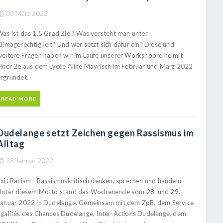
08 März 2022
Was ist das 1,5 Grad Ziel? Was versteht man unter
Klimagerechtigkeit? Und wer setzt sich dafür ein? Diese und
weitere Fragen haben wir im Laufe unserer Workshopreihe mit
einer 2e aus dem Lycée Aline Mayrisch im Februar und März 2022
ergründet.
READ MORE
Dudelange setzt Zeichen gegen Rassismus im
Alltag
28 Januar 2022
Exit Racism - Rassismuskritisch denken, sprechen und handeln:
Unter diesem Motto stand das Wochenende vom 28. und 29.
Januar 2022 in Dudelange. Gemeinsam mit dem ZpB, dem Service
Egalités des Chances Dudelange, Inter-Actions Dudelange, dem