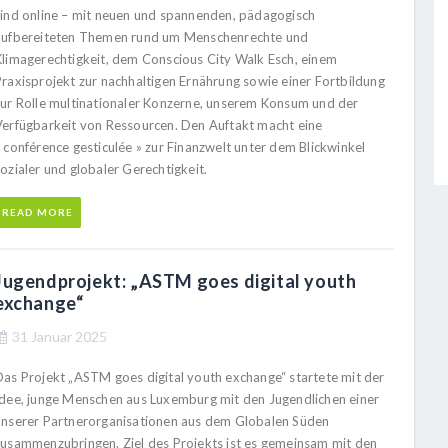
sind online – mit neuen und spannenden, pädagogisch
aufbereiteten Themen rund um Menschenrechte und
Klimagerechtigkeit, dem Conscious City Walk Esch, einem
Praxisprojekt zur nachhaltigen Ernährung sowie einer Fortbildung
zur Rolle multinationaler Konzerne, unserem Konsum und der
Verfügbarkeit von Ressourcen. Den Auftakt macht eine
 conférence gesticulée » zur Finanzwelt unter dem Blickwinkel
ozialer und globaler Gerechtigkeit.
READ MORE
Jugendprojekt: „ASTM goes digital youth
exchange“
31 Januar 2025
Das Projekt „ASTM goes digital youth exchange“ startete mit der
Idee, junge Menschen aus Luxemburg mit den Jugendlichen einer
unserer Partnerorganisationen aus dem Globalen Süden
zusammenzubringen. Ziel des Projekts ist es gemeinsam mit den