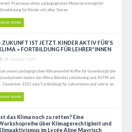
bereit! Praxiserprobtes pädagogisches Material ermöglicht
limabildung für Kinder mit allen Sinnen
READ MORE
« ZUKUNFT IST JETZT. KINDER AKTIV FÜR’S
KLIMA » FORTBILDUNG FÜR LEHRER*INNEN
28 Oktober 2022
Zum neuen pädagogischen Klimawandel-Koffer für luxemburgische
Grundschulen bieten das Klima-Bündnis Lëtzebuerg und ASTM am
1. Dezember 2022 eine Fortbildung für Lehrerinnen und Lehrer an.
READ MORE
Ist das Klima noch zu retten? Eine
Workshopreihe über Klimagerechtigkeit und
Klimaaktivismus im Lycée Aline Mayrisch