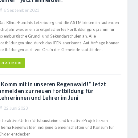
6 September 2023
Das Klima-Bündnis Lëtzebuerg und die ASTM bieten im laufenden
Schuljahr wieder ein breitgefächertes Fortbildungprogramm für
luxemburgische Grund- und Sekundarschulen an. Alle
Fortbildungen sind durch das IFEN anerkannt. Auf Anfrage können
Fortbildungen auch vor Ort in der Gemeinde stattfinden.
READ MORE
„Komm mit in unseren Regenwald!“ Jetzt
anmelden zur neuen Fortbildung für
Lehrerinnen und Lehrer im Juni
22 Juni 2023
Interaktive Unterrichtsbausteine und kreative Projekte zum
Thema Regenwälder, indigene Gemeinschaften und Konsum für
Kinder entdecken