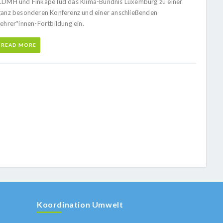
CDMH und Finkapé lud das Klima-Bündnis Luxemburg zu einer
ganz besonderen Konferenz und einer anschließenden
Lehrer*innen-Fortbildung ein.
READ MORE
Koordination Umwelt