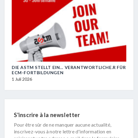
DIE ASTM STELLT EIN… VERANTWORTLICHE.R FÜR
R.I.
ECM-FORTBILDUNGEN
29 J
1 Juli 2026
S'inscrire à la newsletter
Pour être sûr de ne manquer aucune actualité,
inscrivez-vous à notre lettre d'information en