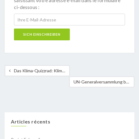
saisissant votre adresse e-mail dans le formulaire
ci-dessous :
Das Klima-Quizzrad: Klimaschutz bei lokalen Veranstaltungen zum Thema machen
UN-Generalversammlung bestätigt Klima-Gutachten des Internationalen Gerichtshofs
Articles récents