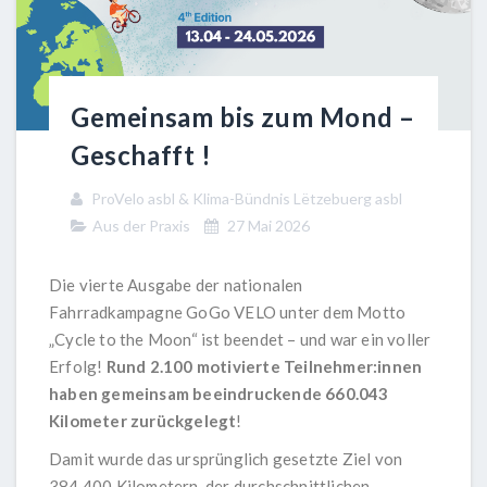
Gemeinsam bis zum Mond –
Geschafft !
ProVelo asbl & Klima-Bündnis Lëtzebuerg asbl
Aus der Praxis
27 Mai 2026
Die vierte Ausgabe der nationalen
Fahrradkampagne GoGo VELO unter dem Motto
„Cycle to the Moon“ ist beendet – und war ein voller
Erfolg!
Rund 2.100 motivierte Teilnehmer
:
innen
haben gemeinsam beeindruckende 660.043
Kilometer zurückgelegt
!
Damit wurde das ursprünglich gesetzte Ziel von
384.400 Kilometern, der durchschnittlichen