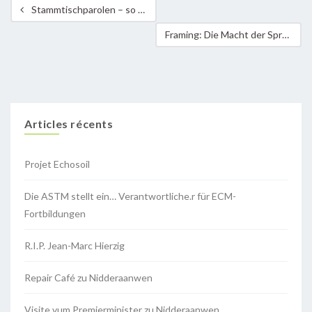
Stammtischparolen – so reagiere ich richtig
Framing: Die Macht der Sprache
Articles récents
Projet Echosoil
Die ASTM stellt ein… Verantwortliche.r für ECM-
Fortbildungen
R.I.P. Jean-Marc Hierzig
Repair Café zu Nidderaanwen
Visite vum Premierminister zu Nidderaanwen