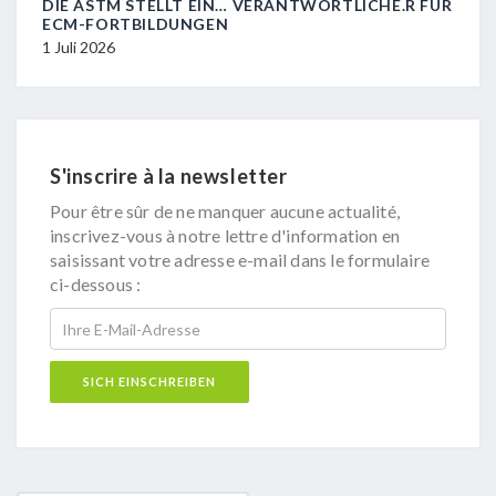
DIE ASTM STELLT EIN… VERANTWORTLICHE.R FÜR
R.I.
ECM-FORTBILDUNGEN
29 J
1 Juli 2026
S'inscrire à la newsletter
Pour être sûr de ne manquer aucune actualité,
inscrivez-vous à notre lettre d'information en
saisissant votre adresse e-mail dans le formulaire
ci-dessous :