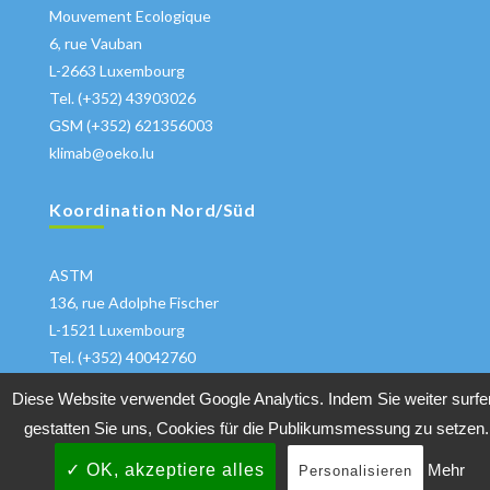
Mouvement Ecologique
6, rue Vauban
L-2663 Luxembourg
Tel. (+352) 43903026
GSM (+352) 621356003
klimab@oeko.lu
Koordination Nord/Süd
ASTM
136, rue Adolphe Fischer
L-1521 Luxembourg
Tel. (+352) 40042760
klima@astm.lu
Diese Website verwendet Google Analytics. Indem Sie weiter surfe
gestatten Sie uns, Cookies für die Publikumsmessung zu setzen.
✓ OK, akzeptiere alles
Mehr
Personalisieren