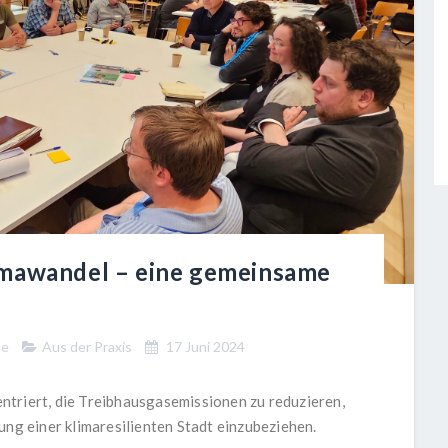
imawandel – eine gemeinsame
te
Aus der Praxis
17 Juni 2024
zentriert, die Treibhausgasemissionen zu reduzieren,
ung einer klimaresilienten Stadt einzubeziehen.