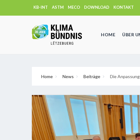
KB-INT
ASTM
MECO
DOWNLOAD
KONTAKT
HOME
ÜBER U
Home
News
Beiträge
Die Anpassung