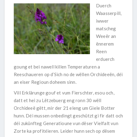
Duerch
Waasserpill,
iwwer
matscheg
Weeër an
ënnerem
Reen
erduerch
goung et bei nawell killen Temperaturen a
Reeschaueren op d’Sich no de wëllen Orchideeën, déi
an eiser Regioun doheem sinn.
Vill Erklärunge gouf et vum Fierschter, esou och,
datt et hei zu Lëtzebuerg eng ronn 30 wëll
Orchideeë gëtt, mir der 21 eleng um Giele Botter
hunn. Déi mussen onbedingt geschützt gi fir datt och
déi zukünfteg Generatioune vun dëser Vielfalt vun
Zorte ka profitéieren. Leider hunn sech op dësem