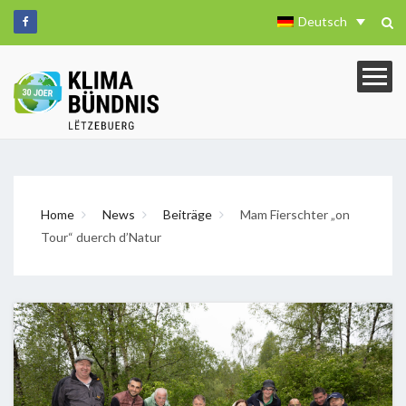
Deutsch
Home
News
Beiträge
Mam Fierschter „on
Tour“ duerch d’Natur