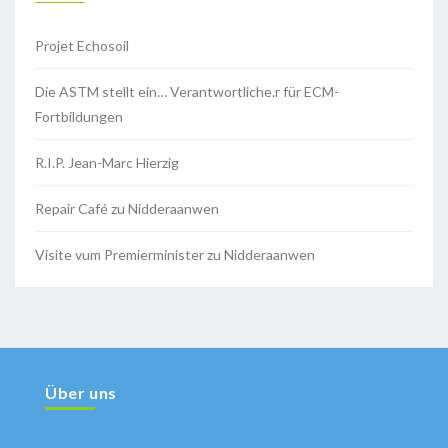
Projet Echosoil
Die ASTM stellt ein… Verantwortliche.r für ECM-
Fortbildungen
R.I.P. Jean-Marc Hierzig
Repair Café zu Nidderaanwen
Visite vum Premierminister zu Nidderaanwen
Über uns