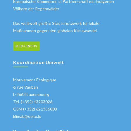
Europäische Kommunen in Partnerschaft mit indigenen
Völkern der Regenwälder
Das weltweit größte Städtenetzwerk für lokale
Maßnahmen gegen den globalen Klimawandel
MEHR INFOS
Koordination Umwelt
Mouvement Ecologique
6, rue Vauban
L-2663 Luxembourg
Tel. (+352) 43903026
GSM (+352) 621356003
klimab@oeko.lu