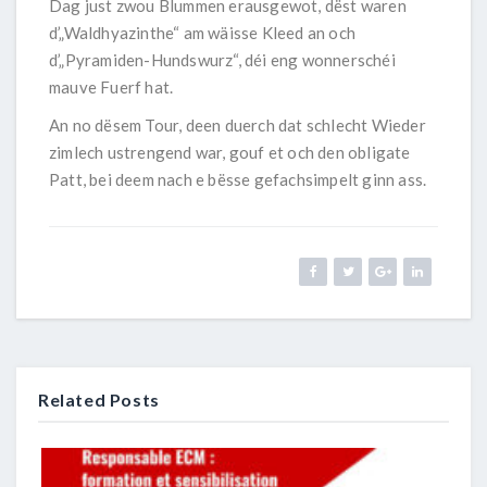
Dag just zwou Blummen erausgewot, dëst waren
d’„Waldhyazinthe“ am wäisse Kleed an och
d’„Pyramiden-Hundswurz“, déi eng wonnerschéi
mauve Fuerf hat.
An no dësem Tour, deen duerch dat schlecht Wieder
zimlech ustrengend war, gouf et och den obligate
Patt, bei deem nach e bësse gefachsimpelt ginn ass.
Related Posts