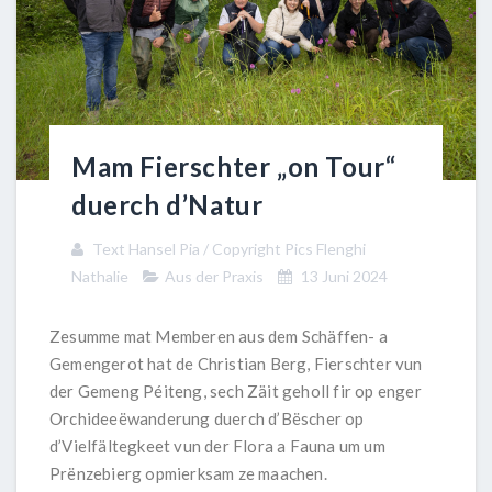
Mam Fierschter „on Tour“
duerch d’Natur
Text Hansel Pia / Copyright Pics Flenghi
Nathalie
Aus der Praxis
13 Juni 2024
Zesumme mat Memberen aus dem Schäffen- a
Gemengerot hat de Christian Berg, Fierschter vun
der Gemeng Péiteng, sech Zäit geholl fir op enger
Orchideeëwanderung duerch d’Bëscher op
d’Vielfältegkeet vun der Flora a Fauna um um
Prënzebierg opmierksam ze maachen.