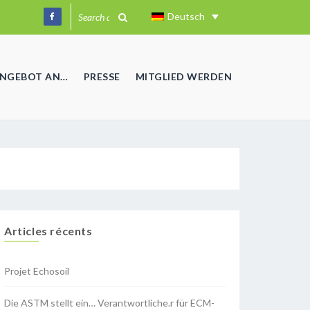
Deutsch
ANGEBOT AN…
PRESSE
MITGLIED WERDEN
Articles récents
Projet Echosoil
Die ASTM stellt ein… Verantwortliche.r für ECM-