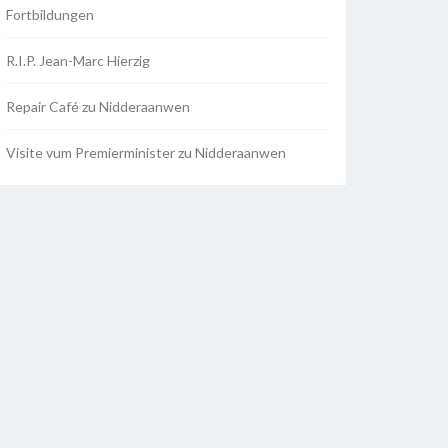
Fortbildungen
R.I.P. Jean-Marc Hierzig
Repair Café zu Nidderaanwen
Visite vum Premierminister zu Nidderaanwen