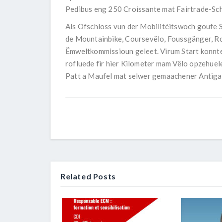
Pedibus eng 250 Croissante mat Fairtrade-Sch
Als Ofschloss vun der Mobilitéitswoch goufe S
de Mountainbike, Coursevëlo, Foussgänger, Ro
Ëmweltkommissioun geleet. Virum Start konnte
rofluede fir hier Kilometer mam Vëlo opzehuel
Patt a Maufel mat selwer gemaachener Antiga
Related Posts