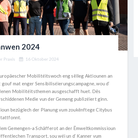
aanwen 2024
r Praxis
16 Oktober 2024
europäescher Mobilitéitswoch eng sëlleg Aktiounen an
 gouf mat enger Sensibiliséierungscampagne, wou d’
enen Mobilitéitsthemen ausgeschafft huet. Dës
rschiddenen Medie vun der Gemeng publizéiert ginn.
nioun bezüglech der Planung vum zoukënftege Citybus
tattfonnt.
dem Gemengen-a Schäfferot an der Ëmweltkommissioun
ffentlechen Transport, sou wéi un d’ Kanner vum