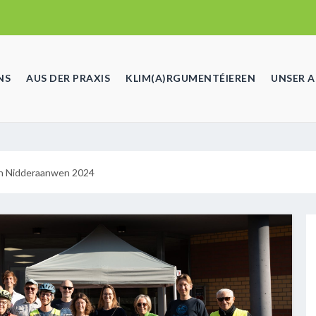
NS
AUS DER PRAXIS
KLIM(A)RGUMENTÉIEREN
UNSER 
ch Nidderaanwen 2024