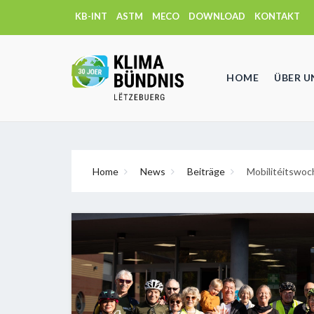
KB-INT
ASTM
MECO
DOWNLOAD
KONTAKT
HOME
ÜBER U
Home
News
Beiträge
Mobilitéitswo