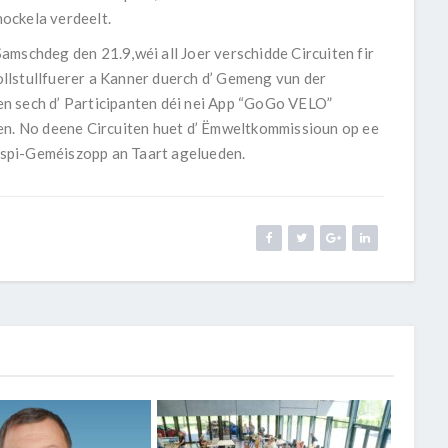
ockela verdeelt.
amschdeg den 21.9,wéi all Joer verschidde Circuiten fir
llstullfuerer a Kanner duerch d’ Gemeng vun der
n sech d’ Participanten déi nei App “GoGo VELO”
en. No deene Circuiten huet d’ Ëmweltkommissioun op ee
spi-Geméiszopp an Taart agelueden.