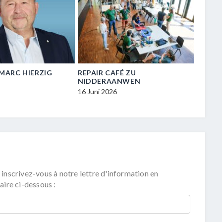
N-MARC HIERZIG
REPAIR CAFÉ ZU
VISIT
NIDDERAANWEN
ZU NI
16 Juni 2026
16 Juni
 inscrivez-vous à notre lettre d'information en
aire ci-dessous :