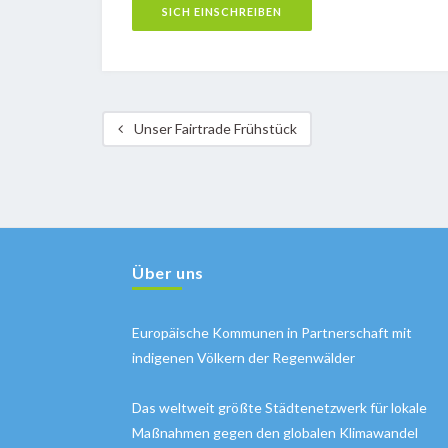
Unser Fairtrade Frühstück
Über uns
Europäische Kommunen in Partnerschaft mit
indigenen Völkern der Regenwälder
Das weltweit größte Städtenetzwerk für lokale
Maßnahmen gegen den globalen Klimawandel