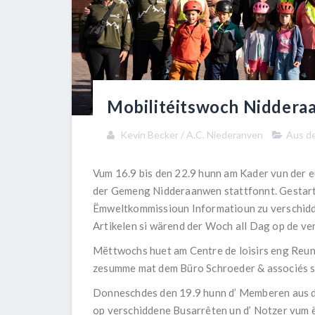
Mobilitéitswoch Nidder
Kevin Becker / A.C. Niederanven
Aus de
Vum 16.9 bis den 22.9 hunn am Kader vun der 
der Gemeng Nidderaanwen stattfonnt. Gestart
Ëmweltkommissioun Informatioun zu verschidd
Artikelen si wärend der Woch all Dag op de ve
Mëttwochs huet am Centre de loisirs eng Reu
zesumme mat dem Büro Schroeder & associés s
Donneschdes den 19.9 hunn d’ Memberen aus 
op verschiddene Busarrêten un d’ Notzer vum ë