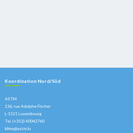
Koordination Nord/Süd
ASTM
136, rue Adolphe Fischer
L-1521 Luxembourg
Tel. (+352) 40042760
klima@astm.lu