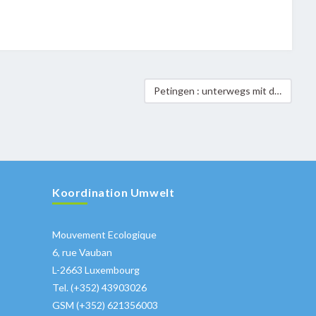
Petingen : unterwegs mit dem Train 1900 zur Pflege von Hecken und Bäumen entlang der historischen Strecke
Koordination Umwelt
Mouvement Ecologique
6, rue Vauban
L-2663 Luxembourg
Tel. (+352) 43903026
GSM (+352) 621356003