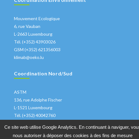
Mouvement Ecologique
6, rue Vauban
L-2663 Luxembourg
Tél. (+352) 43903026
GSM (+352) 621356003
klimab@oeko.lu
Coordination Nord/Sud
ASTM
136, rue Adolphe Fischer
L-1521 Luxembourg
Tél. (+352) 40042760
klima@astm.lu
Ce site web utilise Google Analytics. En continuant à naviguer, vou
nous autoriser à déposer des cookies à des fins de mesure