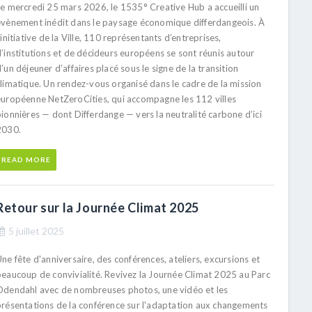
Le mercredi 25 mars 2026, le 1535° Creative Hub a accueilli un
évènement inédit dans le paysage économique differdangeois. À
’initiative de la Ville, 110 représentants d’entreprises,
’institutions et de décideurs européens se sont réunis autour
’un déjeuner d’affaires placé sous le signe de la transition
climatique. Un rendez-vous organisé dans le cadre de la mission
européenne NetZeroCities, qui accompagne les 112 villes
ionnières — dont Differdange — vers la neutralité carbone d’ici
2030.
READ MORE
Retour sur la Journée Climat 2025
5 juillet 2025
ne fête d'anniversaire, des conférences, ateliers, excursions et
beaucoup de convivialité. Revivez la Journée Climat 2025 au Parc
Odendahl avec de nombreuses photos, une vidéo et les
présentations de la conférence sur l'adaptation aux changements