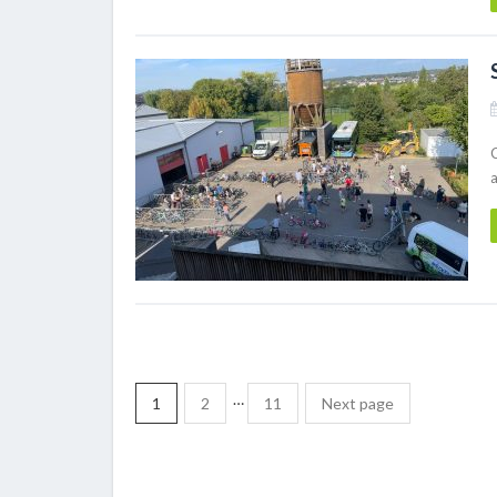
…
1
2
11
Next page