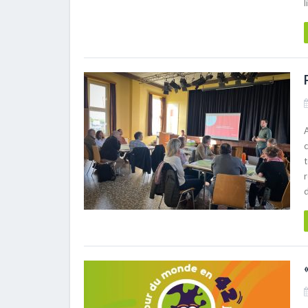
l
A
t
r
d