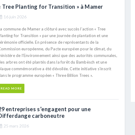
« Tree Planting for Transition » à Mamer
16 juin 2026
La commune de Mamer a clôturé avec succès l’action « Tree
lanting for Transition » par une journée de plantation et une
érémonie officielle. En présence de représentants de la
Commission européenne, du Pacte européen pour le climat, du
ministère de l’Environnement ainsi que des autorités communales,
des arbres ont été plantés dans la forêt du Bambësch et une
laque commémorative a été dévoilée. Cette initiative s’inscrit
dans le programme européen « Three Billion Trees ».
READ MORE
29 entreprises s’engagent pour une
Differdange carboneutre
25 mars 2026