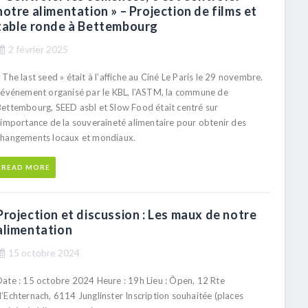
notre alimentation » – Projection de films et
table ronde à Bettembourg
2 février 2025
 The last seed » était à l’affiche au Ciné Le Paris le 29 novembre.
L’événement organisé par le KBL, l’ASTM, la commune de
Bettembourg, SEED asbl et Slow Food était centré sur
l’importance de la souveraineté alimentaire pour obtenir des
changements locaux et mondiaux.
READ MORE
Projection et discussion : Les maux de notre
alimentation
15 octobre 2024
Date : 15 octobre 2024 Heure : 19h Lieu : Ôpen, 12 Rte
d’Echternach, 6114 Junglinster Inscription souhaitée (places