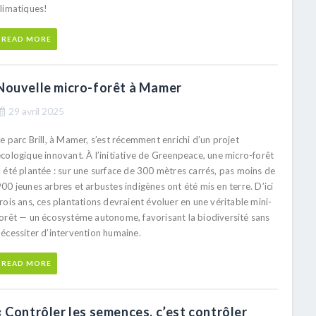
climatiques!
READ MORE
Nouvelle micro-forêt à Mamer
29 avril 2025
e parc Brill, à Mamer, s’est récemment enrichi d’un projet
cologique innovant. À l’initiative de Greenpeace, une micro-forêt
a été plantée : sur une surface de 300 mètres carrés, pas moins de
00 jeunes arbres et arbustes indigènes ont été mis en terre. D’ici
rois ans, ces plantations devraient évoluer en une véritable mini-
forêt — un écosystème autonome, favorisant la biodiversité sans
nécessiter d’intervention humaine.
READ MORE
« Contrôler les semences, c’est contrôler