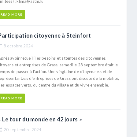
imitées) : klima@astm.lu
READ MORE
Participation citoyenne à Steinfort
8 octobre 2024
près avoir recueilli les besoins et attentes des citoyennes,
citoyens et entreprises de Grass, samedi le 28 septembre était le
emps de passer à l’action. Une vingtaine de citoyen.ne.s et de
eprésentant.e.s d'entreprises de Grass ont discuté de la mobilité,
es espaces verts, du centre du village et du vivre ensemble.
READ MORE
« Le tour du monde en 42 jours »
20 septembre 2024