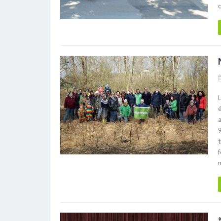
L
é
9
t