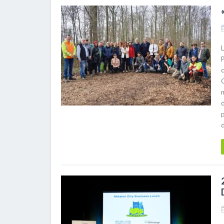
P
c
p