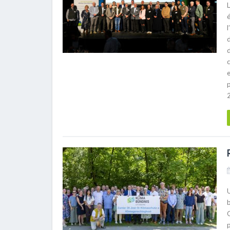
l
d
d
p
U