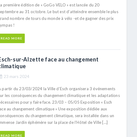
La première édition de « GoGo VELO » est lancée du 20
septembre au 31 octobre. Le but est d’atteindre ensemble le plus
grand nombre de tours du monde à vélo -et de gagner des prix
sympas !
READ MORE
Esch-sur-Alzette face au changement
climatique
23 mars 2024
A partir du 23/03/2024 la Ville d’Esch organisera 3 événements
sur les conséquences du changement climatique et les adaptations
nécessaires pour y faire face. 23/03 – 05/05 Exposition « Esch
face au changement climatique » Une exposition dédiée aux
conséquences du changement climatique, sera installée dans un
mmense Jardin éphémère sur la place de l’Hôtel de Ville […]
READ MORE