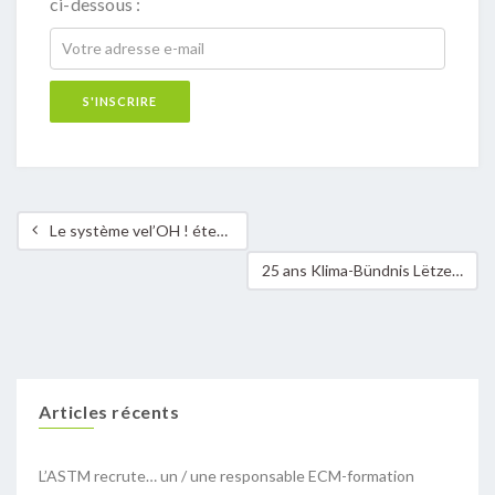
ci-dessous :
Le système vel’OH ! étendu vers la commune de Mamer
25 ans Klima-Bündnis Lëtzebuerg: retrouvez nos projets dans les abribus!
Articles récents
L’ASTM recrute… un / une responsable ECM-formation