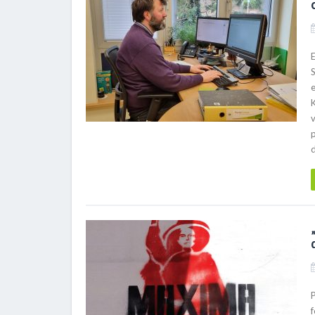
e
v
p
d
f