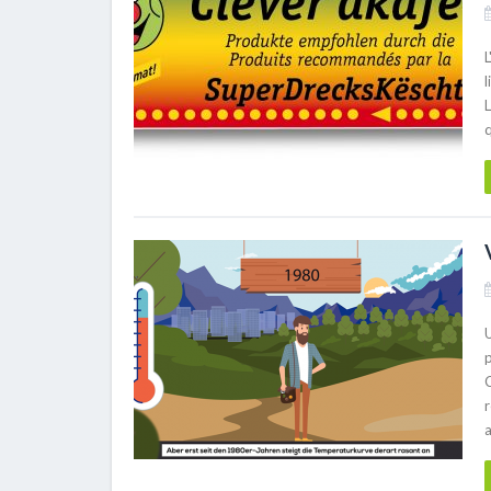
L
l
q
r
a