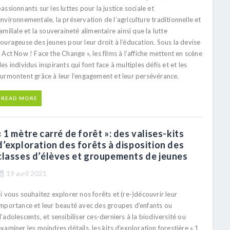
assionnants sur les luttes pour la justice sociale et
nvironnementale, la préservation de l’agriculture traditionnelle et
amiliale et la souveraineté alimentaire ainsi que la lutte
ourageuse des jeunes pour leur droit à l’éducation. Sous la devise
 Act Now ! Face the Change », les films à l’affiche mettent en scène
es individus inspirants qui font face à multiples défis et et les
surmontent grâce à leur l’engagement et leur persévérance.
READ MORE
« 1 mètre carré de forêt »: des valises-kits
d’exploration des forêts à disposition des
classes d’élèves et groupements de jeunes
19 avril 2021
i vous souhaitez explorer nos forêts et (re-)découvrir leur
importance et leur beauté avec des groupes d’enfants ou
’adolescents, et sensibiliser ces-derniers à la biodiversité ou
xaminer les moindres détails, les kits d’exploration forestière « 1