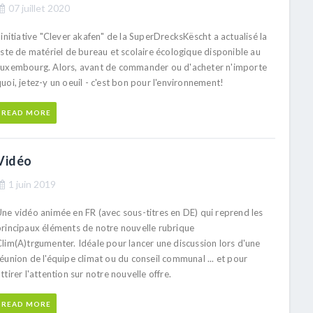
07 juillet 2020
'initiative "Clever akafen" de la SuperDrecksKëscht a actualisé la
iste de matériel de bureau et scolaire écologique disponible au
Luxembourg. Alors, avant de commander ou d'acheter n'importe
uoi, jetez-y un oeuil - c'est bon pour l'environnement!
READ MORE
Vidéo
1 juin 2019
Une vidéo animée en FR (avec sous-titres en DE) qui reprend les
principaux éléments de notre nouvelle rubrique
Clim(A)trgumenter. Idéale pour lancer une discussion lors d'une
éunion de l'équipe climat ou du conseil communal ... et pour
ttirer l'attention sur notre nouvelle offre.
READ MORE