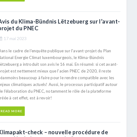
Avis du Klima-Bündnis Lëtzebuerg sur l’avant-
projet du PNEC
17 mai 2023
ans le cadre de l'enquête publique sur l'avant-projet du Plan
National Energie Climat luxembourgeois, le Klima-Bündnis
ëtzebuerg a introduit son avis le 16 mai. En résumé: si cet avant-
projet est nettement mieux que l'acien PNEC de 2020, il reste
néanmoins beaucoup à faire pour le rendre compatible avec les
njeux climatiques actuels! Aussi, le processus participatif autour
de l'élaboration du PNEC, notamment le rôle de la plateforme
réée à cet effet, est à revoir!
READ MORE
Klimapakt-check – nouvelle procédure de