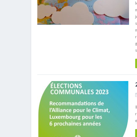
j
s
g
s
I
r