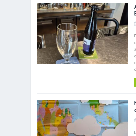
a
c
c