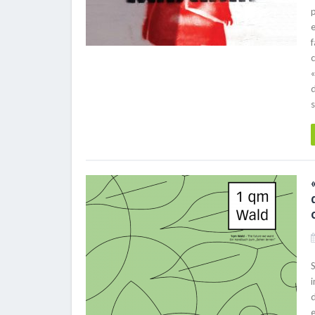
p
e
f
c
«
d
S
d
e