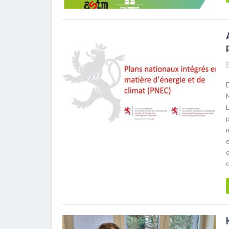
D
L
e
c