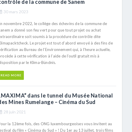
contrôle de la commune de Sanem
30 mars 2023
En novembre 2022, le collège des échevins de la commune de
Sanem a donné son feu vert pour que tout projet ou achat
xtraordinaire soit soumis à la procédure de contrôle dite
Klimapacktcheck. Le projet est tout d’abord envoyé à des fins de
érification au Bureau de l’Environnement qui, à l’heure actuelle,
rocède à cette vérification à l’aide de l’outil gratuit mis à
isposition par le Klima-Bündnis.
READ MORE
„MAXIMA“ dans le tunnel du Musée National
des Mines Rumelange – Cinéma du Sud
28 juin 2021
Pour la 12ème fois, des ONG luxembourgeoises vous invitent au
estival du film « Cinéma du Sud » ! Du 1er au 13 juillet, trois films