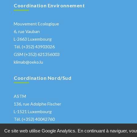
Coordination Environnement
Mouvement Ecologique
6, rue Vauban
L-2663 Luxembourg
Tél. (+352) 43903026
GSM (+352) 621356003
klimab@oeko.lu
Coordination Nord/Sud
ASTM
136, rue Adolphe Fischer
L-1521 Luxembourg
Tél. (+352) 40042760
klima@astm.lu
Ce site web utilise Google Analytics. En continuant à naviguer, vou