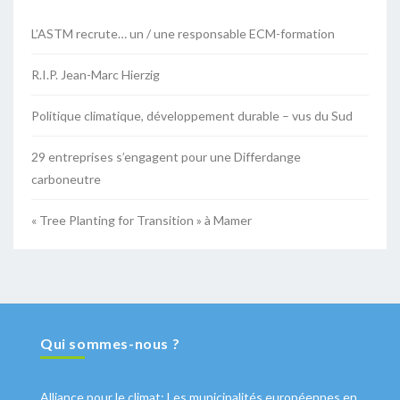
L’ASTM recrute… un / une responsable ECM-formation
R.I.P. Jean-Marc Hierzig
Politique climatique, développement durable – vus du Sud
29 entreprises s’engagent pour une Differdange
carboneutre
« Tree Planting for Transition » à Mamer
Qui sommes-nous ?
Alliance pour le climat: Les municipalités européennes en