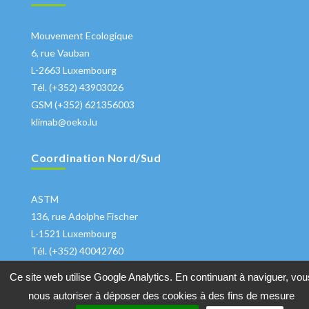
Mouvement Ecologique
6, rue Vauban
L-2663 Luxembourg
Tél. (+352) 43903026
GSM (+352) 621356003
klimab@oeko.lu
Coordination Nord/Sud
ASTM
136, rue Adolphe Fischer
L-1521 Luxembourg
Tél. (+352) 40042760
klima@astm.lu
Ce site web utilise Google Analytics. En continuant à naviguer, vou
nous autoriser à déposer des cookies à des fins de mesure