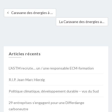
Caravane des énergies à Betzdorf
La Caravane des énergies arrive au Luxembourg – première édition terminée avec succès à Strassen
Articles récents
L’ASTM recrute… un / une responsable ECM-formation
R.I.P. Jean-Marc Hierzig
Politique climatique, développement durable – vus du Sud
29 entreprises s’engagent pour une Differdange
carboneutre