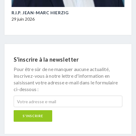
M-
R.I.P. JEAN-MARC HIERZIG
POL
DUR
29 juin 2026
16 ju
S'inscrire à la newsletter
Pour être sûr de ne manquer aucune actualité,
inscrivez-vous à notre lettre d'information en
saisissant votre adresse e-mail dans le formulaire
ci-dessous :