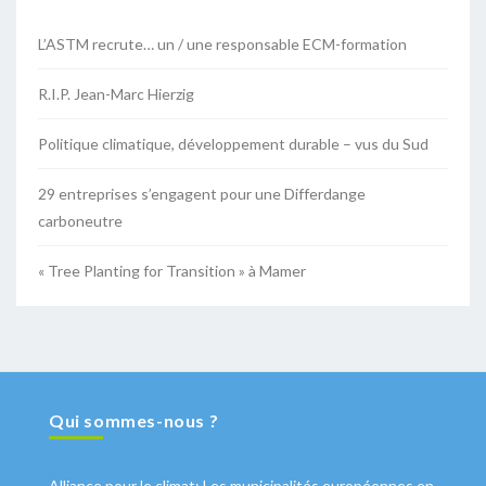
L’ASTM recrute… un / une responsable ECM-formation
R.I.P. Jean-Marc Hierzig
Politique climatique, développement durable – vus du Sud
29 entreprises s’engagent pour une Differdange
carboneutre
« Tree Planting for Transition » à Mamer
Qui sommes-nous ?
Alliance pour le climat: Les municipalités européennes en