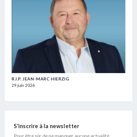
M-
R.I.P. JEAN-MARC HIERZIG
POL
DUR
29 juin 2026
16 ju
S'inscrire à la newsletter
Pour être sûr de ne manquer aucune actualité,