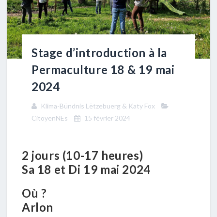
Stage d’introduction à la
Permaculture 18 & 19 mai
2024
Klima-Bündnis Lëtzebuerg & Katy Fox
CitoyenNEs
15 février 2024
2 jours (10-17 heures)
Sa
1
8
et Di
1
9
mai 202
4
Où ?
Arlon