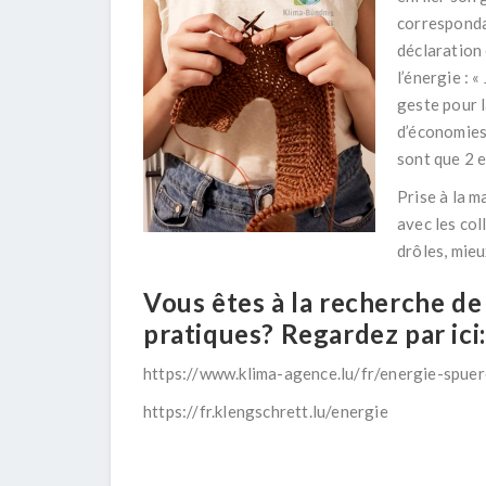
corresponda
déclaration 
l’énergie : 
geste pour l
d’économies
sont que 2 e
Prise à la m
avec les col
drôles, mieu
Vous êtes à la recherche de
pratiques? Regardez par ici:
https://www.klima-agence.lu/fr/energie-spue
https://fr.klengschrett.lu/energie