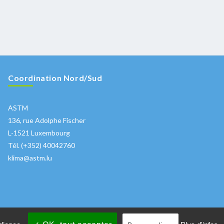
Coordination Nord/Sud
ASTM
136, rue Adolphe Fischer
L-1521 Luxembourg
Tél. (+352) 40042760
klima@astm.lu