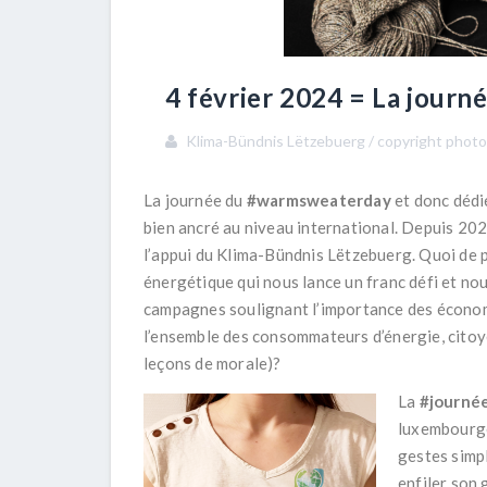
4 février 2024 = La journé
Klima-Bündnis Lëtzebuerg / copyright phot
La journée du
#warmsweaterday
et donc dédi
bien ancré au niveau international. Depuis 2023
l’appui du Klima-Bündnis Lëtzebuerg. Quoi de p
énergétique qui nous lance un franc défi et nou
campagnes soulignant l’importance des économ
l’ensemble des consommateurs d’énergie, citoy
leçons de morale)?
La
#journée
luxembourge
gestes simpl
enfiler son 