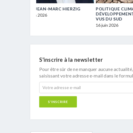
RC HIERZIG
POLITIQUE CLIMATIQUE,
29 ENTREP
DÉVELOPPEMENT DURABLE –
POUR UNE
VUS DU SUD
CARBONEU
16 juin 2026
16 juin 2026
S'inscrire à la newsletter
Pour être sûr de ne manquer aucune actualité,
saisissant votre adresse e-mail dans le formul