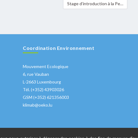
Stage d’introduction à la Permaculture 18 & 19 mai 2024
Coordination Environnement
Mouvement Ecologique
6, rue Vauban
L-2663 Luxembourg
Tél. (+352) 43903026
GSM (+352) 621356003
klimab@oeko.lu