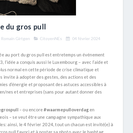
e du gros pull
o Romain Girtgen
CitoyenNEs
04 février 2024
ée au port du gros pull est entretemps un événement
, l’idée a conquis aussi le Luxembourg – avec l’aide et
lus normal en cette période de crise climatique et
s invite à adopter des gestes, des actions et des
ies d’énergie et proposant des astuces accessibles à
en/nes et entreprises (sans pour autant donner des
grospull
– ou encore
#waarmepulloverdag
en
ois – se veut être une campagne sympathique aux
es: ainsi, le 4 février 2024, tout un chacun est invité(e) à
gros pull favori et à poster sa photo avec le
hashtag