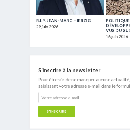
E… UN / UNE
R.I.P. JEAN-MARC HIERZIG
POLITIQUE
ECM-
DÉVELOPP
29 juin 2026
VUS DU SU
16 juin 2026
S'inscrire à la newsletter
Pour être sûr de ne manquer aucune actualité,
saisissant votre adresse e-mail dans le formul