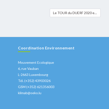
Le TOUR du DUERF 2020 est parti – 75 communes et régions participent!
Coordination Environnement
Mouvement Ecologique
6, rue Vauban
L-2663 Luxembourg
Tél. (+352) 43903026
GSM (+352) 621356003
klimab@oeko.lu