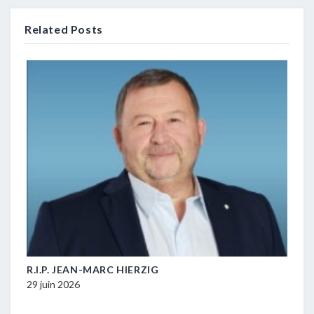
Related Posts
M-
R.I.P. JEAN-MARC HIERZIG
POL
DUR
29 juin 2026
16 ju