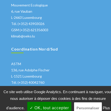
Mouvement Ecologique
6, rue Vauban
L-2663 Luxembourg
Tél. (+352) 43903026
GSM (+352) 621356003
klimab@oeko.lu
Coordination Nord/Sud
ASTM
136, rue Adolphe Fischer
L-1521 Luxembourg
Tél. (+352) 40042760
klima@astm.lu
Ce site web utilise Google Analytics. En continuant à naviguer, vou
nous autoriser à déposer des cookies à des fins de mesure
d'audience.
✓ OK, tout accepter
Plus
Personnaliser