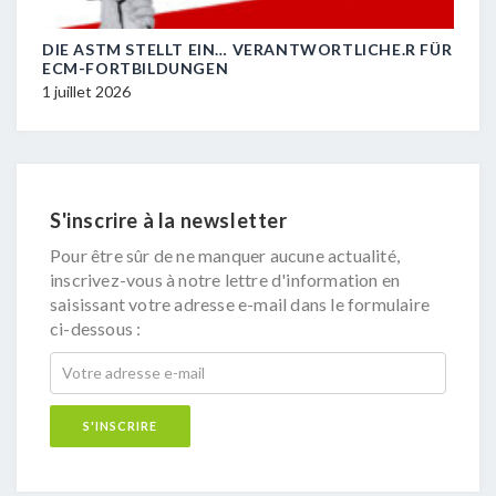
DIE ASTM STELLT EIN… VERANTWORTLICHE.R FÜR
L’A
ECM-FORTBILDUNGEN
FOR
1 juillet 2026
1 jui
S'inscrire à la newsletter
Pour être sûr de ne manquer aucune actualité,
inscrivez-vous à notre lettre d'information en
saisissant votre adresse e-mail dans le formulaire
ci-dessous :