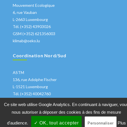
Mouvement Ecologique
6, rue Vauban
L-2663 Luxembourg
Tél. (+352) 43903026
GSM (+352) 621356003
klimab@oeko.lu
Coordination Nord/Sud
ASTM
136, rue Adolphe Fischer
L-1521 Luxembourg
Tél. (+352) 40042760
klima@astm.lu
Ce site web utilise Google Analytics. En continuant à naviguer, vou
nous autoriser à déposer des cookies à des fins de mesure
d'audience.
✓ OK, tout accepter
Plus
Personnaliser