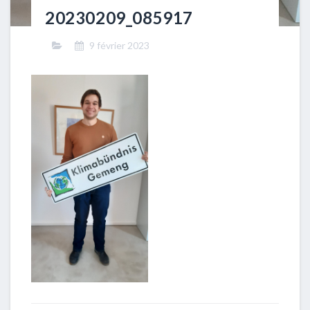
20230209_085917
9 février 2023