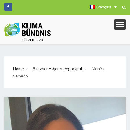
Français
Home
9 février = #journéegrospull
Monica
Semedo