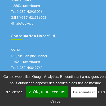
L-2663 Luxembourg
Tél. (+352) 43903026
GSM (+352) 621356003
klimab@oeko.lu
Coordination Nord/Sud
ASTM
136, rue Adolphe Fischer
L-1521 Luxembourg
Tél. (+352) 40042760
klima@astm.lu
Ce site web utilise Google Analytics. En continuant à naviguer, vou
nous autoriser à déposer des cookies à des fins de mesure
d'audience.
✓ OK, tout accepter
Plus
Personnaliser
Copyrights 2018 All Rights Reserved
Klimabuendnis
|
Protection des
d'infos
données