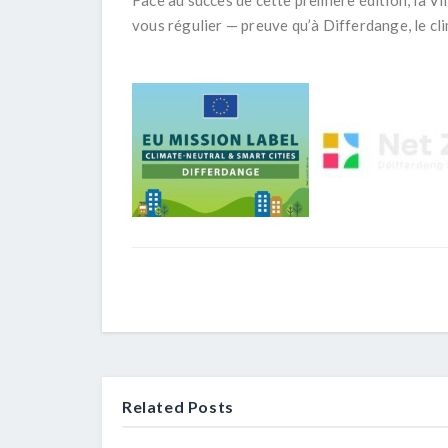
Face au succès de cette première édition, la V
vous régulier
— preuve qu’à Differdange, le cli
Related Posts