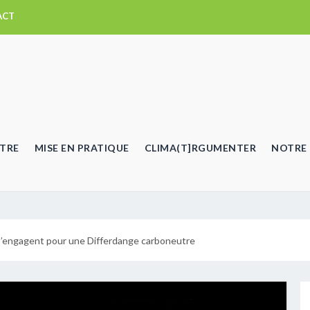
ACT
TRE
MISE EN PRATIQUE
CLIMA(T]RGUMENTER
NOTRE 
s’engagent pour une Differdange carboneutre