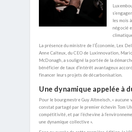
Luxembour
s’engagent
les mois à
négocié e
climatiqu
La présence du ministre de l’Économie, Lex De
Anne Calteux
, du CEO de Luxinnovation,
Mario
McDonagh,
a souligné la portée de la démarc
bénéficier de
taux d’intérêt avantageux accor
financer leurs projets de décarbonisation.
Une dynamique appelée à d
Pour le bourgmestre
Guy Altmeisch
, « aucune 
constat partagé par le premier échevin
Tom Ul
compétitivité, et par l’échevine à l’environnem
une dynamique collective ».