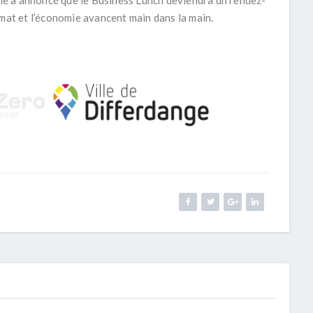
ille a annoncé que le Business Lunch deviendra un
rendez-
mat et l’économie avancent main dans la main.