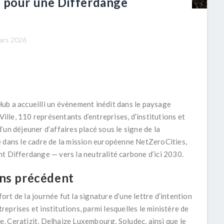
t pour une Differdange
ars 2026
ub a accueilli un évènement inédit dans le paysage
Ville,
110 représentants d’entreprises, d’institutions et
’un déjeuner d’affaires placé sous le signe de la
é dans le cadre de la mission européenne
NetZeroCities
,
nt Differdange — vers la neutralité
carbone
d’ici 2030.
ans précédent
fort de la journée fut la signature d’une
lettre d’intention
treprises et institutions
, parmi lesquelles le ministère de
e, Ceratizit, Delhaize Luxembourg, Soludec, ainsi que le