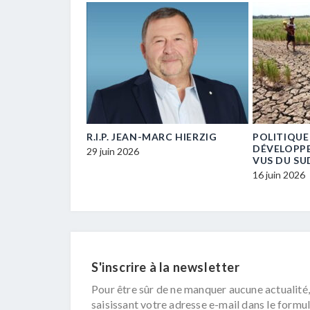
E… UN / UNE
R.I.P. JEAN-MARC HIERZIG
POLITIQUE
ECM-
DÉVELOPP
29 juin 2026
VUS DU SU
16 juin 2026
S'inscrire à la newsletter
Pour être sûr de ne manquer aucune actualité,
saisissant votre adresse e-mail dans le formul