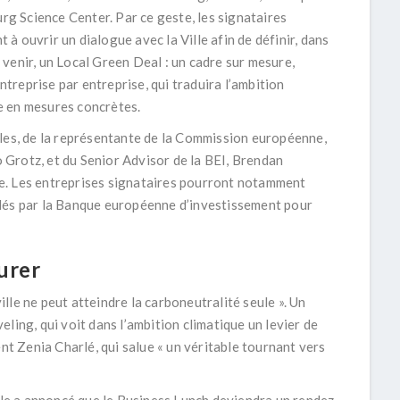
g Science Center. Par ce geste, les signataires
 à ouvrir un dialogue avec la Ville afin de définir, dans
 venir, un
Local Green Deal
: un cadre sur mesure,
ntreprise par entreprise, qui traduira l’ambition
e en mesures concrètes.
lles, de la représentante de la Commission européenne,
 Grotz,
et du Senior Advisor de la BEI,
Brendan
he. Les entreprises signataires pourront notamment
dés par la Banque européenne d’investissement
pour
urer
ville ne peut atteindre la carboneutralité seule ». Un
veling
, qui voit dans l’ambition climatique un levier de
ent
Zenia Charlé
, qui salue « un véritable tournant vers