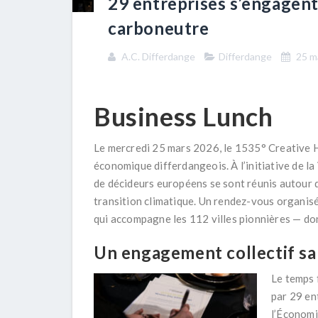
29 entreprises s’engagen
carboneutre
A.C. Differdange
Differdange
25 m
Business Lunch
Le mercredi 25 mars 2026, le 1535° Creative H
économique differdangeois. À l’initiative de la 
de décideurs européens
se sont réunis autour d
transition climatique. Un rendez-vous organis
qui accompagne les 112 villes pionnières — do
Un engagement collectif s
Le temps 
par 29 en
l’Économi