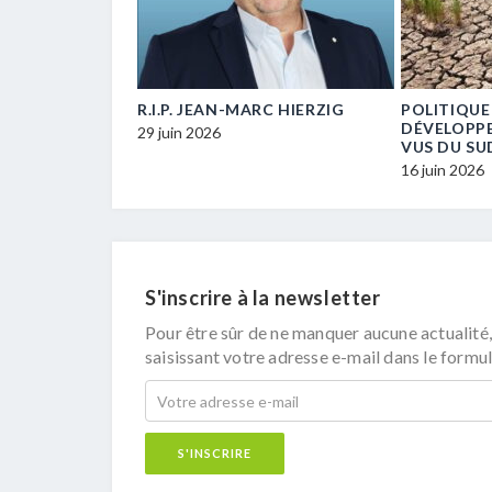
E… UN / UNE
R.I.P. JEAN-MARC HIERZIG
POLITIQUE
ECM-
DÉVELOPP
29 juin 2026
VUS DU SU
16 juin 2026
S'inscrire à la newsletter
Pour être sûr de ne manquer aucune actualité,
saisissant votre adresse e-mail dans le formul