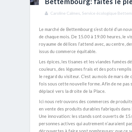
Bettembourg: faites le ple
Caroline Calmes, Service écologique Bette
Le marché de Bettembourg s’est doté d’un nouve
de chaque mois. De 15.00 à 19.00 heures, le vis
royaume de délices l’attend avec, au centre, de
issus du commerce équitable.
Les épices, les tisanes et les viandes fumées d
couleurs, des légumes frais et des pots remplis
le regard du visiteur. C’est au mois de mars de
fois sous cette nouvelle forme. Afin de ne pas 
déplacé vers la droite de la Place.
Ici nous retrouvons des commerces de produits 
en vente des produits durables fabriqués dans la
Une innovation: les stands sont ouverts de 15.
personnes actives qui autrement n’auraient pas 
découvertes à faire sont nombreuses: que ce s