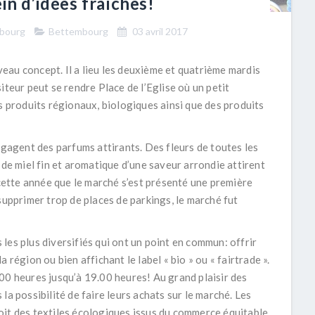
in d’idées fraîches!
mbourg
Bettembourg
03 avril 2017
au concept. Il a lieu les deuxième et quatrième mardis
iteur peut se rendre Place de l’Eglise où un petit
s produits régionaux, biologiques ainsi que des produits
égagent des parfums attirants. Des fleurs de toutes les
 de miel fin et aromatique d’une saveur arrondie attirent
 cette année que le marché s’est présenté une première
supprimer trop de places de parkings, le marché fut
les plus diversifiés qui ont un point en commun: offrir
 région ou bien affichant le label « bio » ou « fairtrade ».
00 heures jusqu’à 19.00 heures! Au grand plaisir des
la possibilité de faire leurs achats sur le marché. Les
oit des textiles écologiques issus du commerce équitable