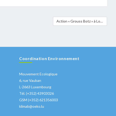
Action « Grouss Botz » à Lorentzweiler en avril 2017
Coordination Environnement
Mouvement Ecologique
6, rue Vauban
L-2663 Luxembourg
Tél. (+352) 43903026
GSM (+352) 621356003
klimab@oeko.lu