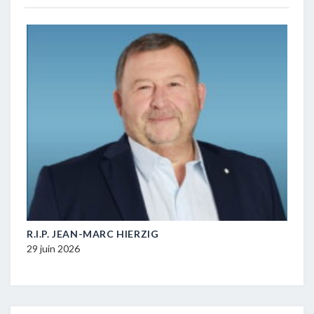
.I.P. JEAN-MARC HIERZIG
POLITIQUE
DURABLE –
 juin 2026
16 juin 2026