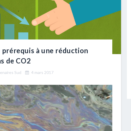
n prérequis à une réduction
ns de CO2
tenaires Sud
4 mars 2017
ngage à réduire ses émissions de gaz à effet de serre de
. Pour y arriver, il est essentiel de sensibiliser et motiver
es. Le Klima-Bündnis propose une série de modules
et effet.