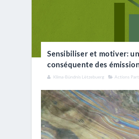
Sensibiliser et motiver: u
conséquente des émissio
Klima-Bündnis Lëtzebuerg
Actions Par
Chaque commune qui adhère au Klima-Bündnis s’e
manière continue, à hauteur de 10% tous les 5 ans
les citoyens/citoyennes ainsi que les entrepris
pédagogiques pour enfants, jeunes et adultes à c