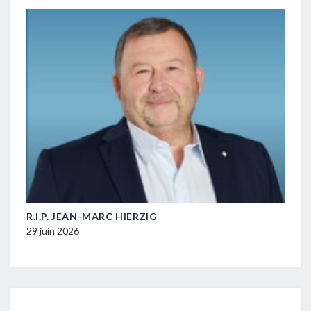
M-
R.I.P. JEAN-MARC HIERZIG
POL
DUR
29 juin 2026
16 ju