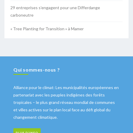
29 entreprises s’engagent pour une Differdange
carboneutre
« Tree Planting for Transition » à Mamer
Qui sommes-nous ?
Alliance pour le climat: Les municipalités européennes en
partenariat avec les peuples indigènes des forêts
tropicales – le plus grand réseau mondial de communes
et villes actives sur le plan local face au défi global du
changement climatique.
PLUS D'INFO