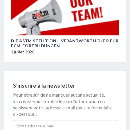
DIE ASTM STELLT EIN… VERANTWORTLICHE.R FÜR
L’A
ECM-FORTBILDUNGEN
FOR
1 juillet 2026
1 jui
S'inscrire à la newsletter
Pour être sûr de ne manquer aucune actualité,
inscrivez-vous à notre lettre d'information en
saisissant votre adresse e-mail dans le formulaire
ci-dessous :