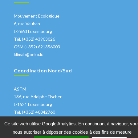
Mouvement Ecologique
6, rue Vauban
L-2663 Luxembourg
Tél. (+352) 43903026
GSM (+352) 621356003
klimab@oeko.lu
Coordination Nord/Sud
ASTM
136, rue Adolphe Fischer
L-1521 Luxembourg
Tél. (+352) 40042760
klima@astm.lu
Ce site web utilise Google Analytics. En continuant à naviguer, vou
nous autoriser à déposer des cookies à des fins de mesure