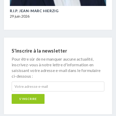
M-
R.I.P. JEAN-MARC HIERZIG
POL
DUR
29 juin 2026
16 ju
S'inscrire à la newsletter
Pour être sûr de ne manquer aucune actualité,
inscrivez-vous à notre lettre d'information en
saisissant votre adresse e-mail dans le formulaire
ci-dessous :