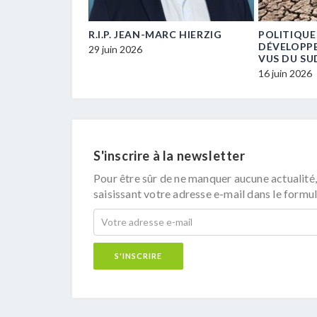
E… UN / UNE
R.I.P. JEAN-MARC HIERZIG
POLITIQUE
ECM-
DÉVELOPP
29 juin 2026
VUS DU SU
16 juin 2026
S'inscrire à la newsletter
Pour être sûr de ne manquer aucune actualité,
saisissant votre adresse e-mail dans le formul