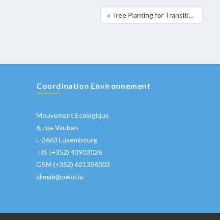
« Tree Planting for Transition » à Mamer
Coordination Environnement
Mouvement Ecologique
6, rue Vauban
L-2663 Luxembourg
Tél. (+352) 43903026
GSM (+352) 621356003
klimab@oeko.lu