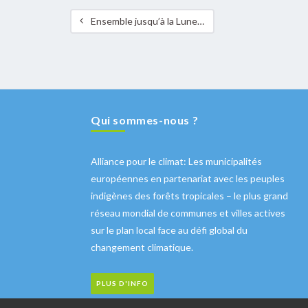
Ensemble jusqu’à la Lune – C’est fait !
Qui sommes-nous ?
Alliance pour le climat: Les municipalités
européennes en partenariat avec les peuples
indigènes des forêts tropicales – le plus grand
réseau mondial de communes et villes actives
sur le plan local face au défi global du
changement climatique.
PLUS D'INFO