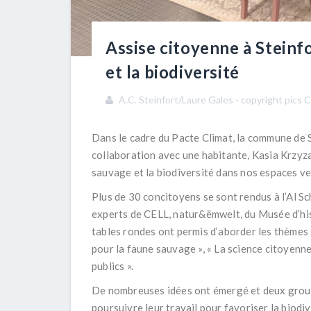
Assise citoyenne à Steinf
et la biodiversité
A.C. Steinfort/Laure Gales - copyright pics 
Dans le cadre du Pacte Climat, la commune de 
collaboration avec une habitante, Kasia Krzyz
sauvage et la biodiversité dans nos espaces ver
Plus de 30 concitoyens se sont rendus à l’Al S
experts de CELL, natur&ëmwelt, du Musée d’his
tables rondes ont permis d’aborder les thèmes su
pour la faune sauvage », « La science citoyenne
publics ».
De nombreuses idées ont émergé et deux grou
poursuivre leur travail pour favoriser la biodi