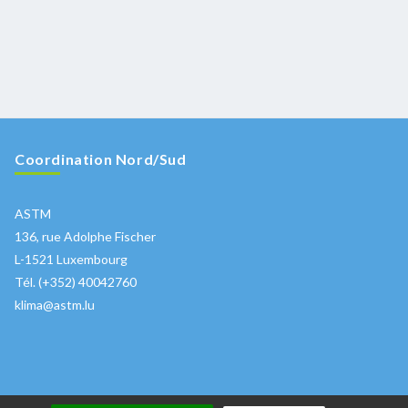
Coordination Nord/Sud
ASTM
136, rue Adolphe Fischer
L-1521 Luxembourg
Tél. (+352) 40042760
klima@astm.lu