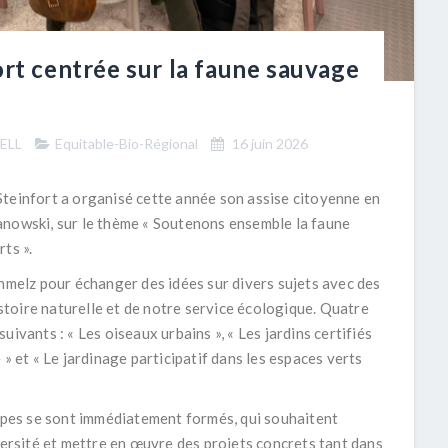
ort centrée sur la faune sauvage
CELL
Equitable-Bio-Régional
16 juin 2026
Steinfort a organisé cette année son assise citoyenne en
anowski, sur le thème « Soutenons ensemble la faune
ts ».
chmelz pour échanger des idées sur divers sujets avec des
toire naturelle et de notre service écologique. Quatre
ivants : « Les oiseaux urbains », « Les jardins certifiés
 » et « Le jardinage participatif dans les espaces verts
pes se sont immédiatement formés, qui souhaitent
versité et mettre en œuvre des projets concrets tant dans