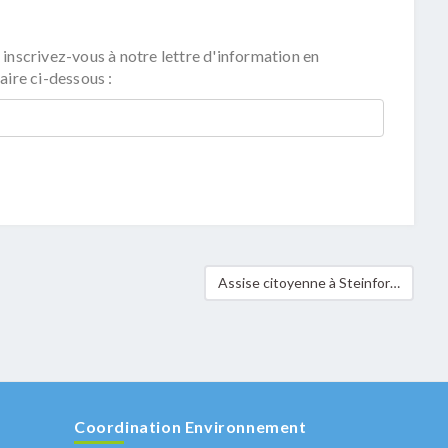
 inscrivez-vous à notre lettre d'information en
aire ci-dessous :
Assise citoyenne à Steinfort centrée sur la faune sauvage et la biodiversité
Coordination Environnement