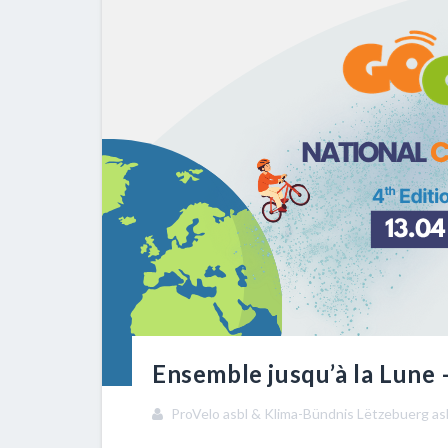
Ensemble jusqu’à la Lune – 
ProVelo asbl & Klima-Bündnis Lëtzebuerg as