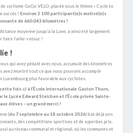
 de cyclisme GoGo VELO, placée sous le thème « Cycle to
le succès !
Environ 2 100 participant
(e)
s motivé(e)
s
onnante de 660.043 kilomètres !
a distance moyenne jusqu’à la Lune, a ainsi été largement
faire l’aller-retour !
ie !
vous qui avez pédalé avec nous, accumulé des kilomètres
ous avez montré tout ce que nous pouvons accomplir
 un Luxembourg plus favorable aux cyclistes.
nt cette fois-ci à l’École internationale Gaston Thorn,
r le Lycée Edward Steichen et l’École privée Sainte-
 aux élèves – un grand merci !
mne (
du 7 septembre au 18 octobre 2026
) bat déjà son
ionnants, des compétitions sportives et de superbes prix.
aussi au niveau communal et régional, où les communes et