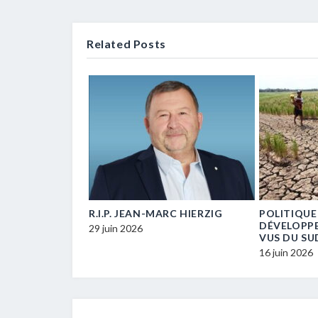
Related Posts
E… UN / UNE
R.I.P. JEAN-MARC HIERZIG
POLITIQUE
ECM-
DÉVELOPP
29 juin 2026
VUS DU SU
16 juin 2026