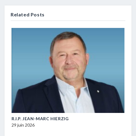
Related Posts
M-
R.I.P. JEAN-MARC HIERZIG
POL
DUR
29 juin 2026
16 ju