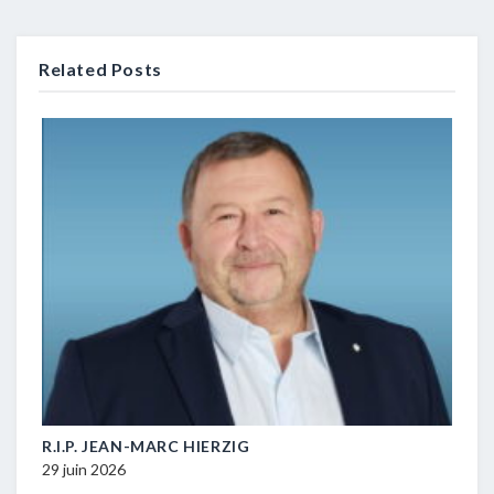
Related Posts
M-
R.I.P. JEAN-MARC HIERZIG
POL
DUR
29 juin 2026
16 ju