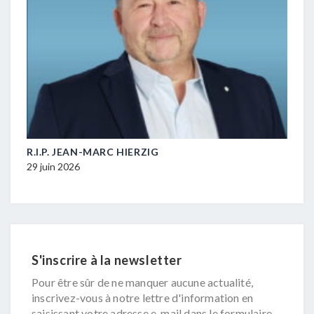
M-
R.I.P. JEAN-MARC HIERZIG
POL
DUR
29 juin 2026
16 ju
S'inscrire à la newsletter
Pour être sûr de ne manquer aucune actualité,
inscrivez-vous à notre lettre d'information en
saisissant votre adresse e-mail dans le formulaire