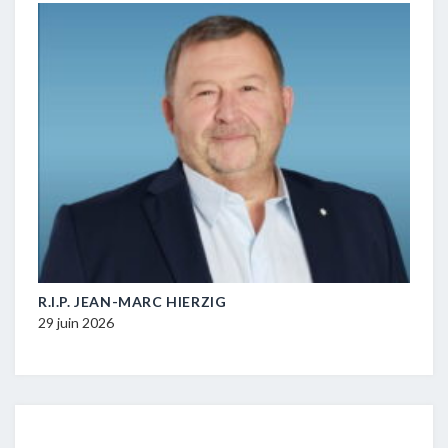
M-
R.I.P. JEAN-MARC HIERZIG
POL
DUR
29 juin 2026
16 ju