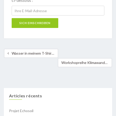
ci-dessous :
Wasser in meinem T-Shirt ? – Ein Workshop rund ums Thema Wasser in der Klima-Bündnis Gemeinde Sanem
Workshopreihe Klimawandel und Ernährung mit einer Klasse des Cycle 3.2 aus Mondercange
Articles récents
Projet Echosoil