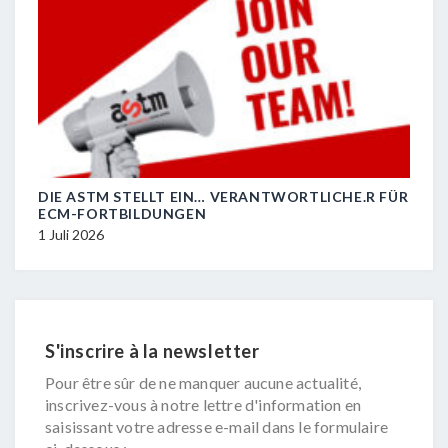
DIE ASTM STELLT EIN… VERANTWORTLICHE.R FÜR
R.I.
ECM-FORTBILDUNGEN
29 J
1 Juli 2026
S'inscrire à la newsletter
Pour être sûr de ne manquer aucune actualité,
inscrivez-vous à notre lettre d'information en
saisissant votre adresse e-mail dans le formulaire