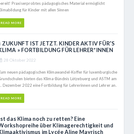
bereit! Praxiserprobtes pädagogisches Material ermöglicht
limabildung für Kinder mit allen Sinnen
READ MORE
« ZUKUNFT IST JETZT. KINDER AKTIV FÜR’S
KLIMA » FORTBILDUNG FÜR LEHRER*INNEN
28 Oktober 2022
Zum neuen pädagogischen Klimawandel-Koffer für luxemburgische
Grundschulen bieten das Klima-Bündnis Lëtzebuerg und ASTM am
1. Dezember 2022 eine Fortbildung für Lehrerinnen und Lehrer an.
READ MORE
Ist das Klima noch zu retten? Eine
Workshopreihe über Klimagerechtigkeit und
Klimaaktivismus im Lycée Aline Mayrisch