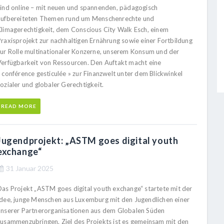
sind online – mit neuen und spannenden, pädagogisch
aufbereiteten Themen rund um Menschenrechte und
Klimagerechtigkeit, dem Conscious City Walk Esch, einem
Praxisprojekt zur nachhaltigen Ernährung sowie einer Fortbildung
zur Rolle multinationaler Konzerne, unserem Konsum und der
Verfügbarkeit von Ressourcen. Den Auftakt macht eine
 conférence gesticulée » zur Finanzwelt unter dem Blickwinkel
ozialer und globaler Gerechtigkeit.
READ MORE
Jugendprojekt: „ASTM goes digital youth
exchange“
31 Januar 2025
Das Projekt „ASTM goes digital youth exchange“ startete mit der
Idee, junge Menschen aus Luxemburg mit den Jugendlichen einer
unserer Partnerorganisationen aus dem Globalen Süden
zusammenzubringen. Ziel des Projekts ist es gemeinsam mit den