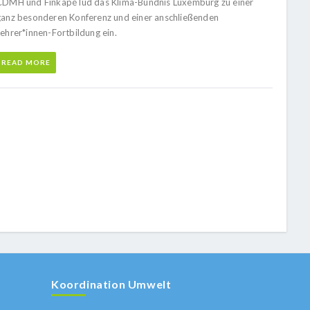
CDMH und Finkapé lud das Klima-Bündnis Luxemburg zu einer
ganz besonderen Konferenz und einer anschließenden
Lehrer*innen-Fortbildung ein.
READ MORE
Koordination Umwelt