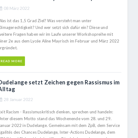
08 März 2022
Was ist das 1,5 Grad Ziel? Was versteht man unter
Klimagerechtigkeit? Und wer setzt sich dafür ein? Diese und
weitere Fragen haben wir im Laufe unserer Workshopreihe mit
einer 2e aus dem Lycée Aline Mayrisch im Februar und März 2022
ergründet.
READ MORE
Dudelange setzt Zeichen gegen Rassismus im
Alltag
28 Januar 2022
Exit Racism - Rassismuskritisch denken, sprechen und handeln:
Unter diesem Motto stand das Wochenende vom 28. und 29.
Januar 2022 in Dudelange. Gemeinsam mit dem ZpB, dem Service
Egalités des Chances Dudelange, Inter-Actions Dudelange, dem