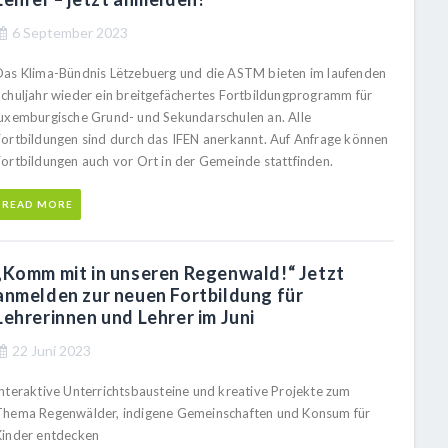
6 September 2023
Das Klima-Bündnis Lëtzebuerg und die ASTM bieten im laufenden
Schuljahr wieder ein breitgefächertes Fortbildungprogramm für
luxemburgische Grund- und Sekundarschulen an. Alle
Fortbildungen sind durch das IFEN anerkannt. Auf Anfrage können
Fortbildungen auch vor Ort in der Gemeinde stattfinden.
READ MORE
„Komm mit in unseren Regenwald!“ Jetzt
anmelden zur neuen Fortbildung für
Lehrerinnen und Lehrer im Juni
22 Juni 2023
Interaktive Unterrichtsbausteine und kreative Projekte zum
Thema Regenwälder, indigene Gemeinschaften und Konsum für
Kinder entdecken