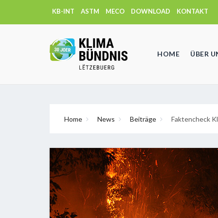
KB-INT
ASTM
MECO
DOWNLOAD
KONTAKT
HOME
ÜBER U
Home
News
Beiträge
Faktencheck K