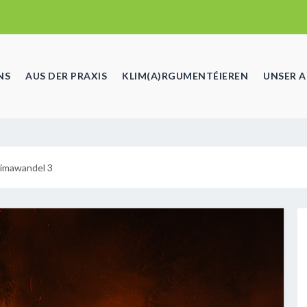
NS
AUS DER PRAXIS
KLIM(A)RGUMENTÉIEREN
UNSER 
limawandel 3