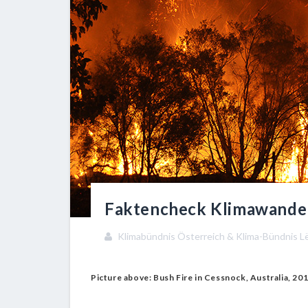
Faktencheck Klimawande
Klimabündnis Österreich & Klima-Bündnis 
Picture above: Bush Fire in Cessnock, Australia