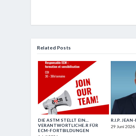
Related Posts
OIL
DIE ASTM STELLT EIN…
R.I.P. JEA
VERANTWORTLICHE.R FÜR
29 Juni 2026
ECM-FORTBILDUNGEN