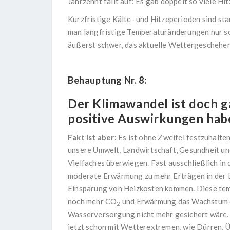
Jahrzehnt fällt auf: Es gab doppelt so viele Hi
Kurzfristige Kälte- und Hitzeperioden sind st
man langfristige Temperaturänderungen nur s
äußerst schwer, das aktuelle Wettergeschehen
Behauptung Nr. 8:
Der Klimawandel ist doch ga
positive Auswirkungen hab
Fakt ist aber:
Es ist ohne Zweifel festzuhalte
unsere Umwelt, Landwirtschaft, Gesundheit un
Vielfaches überwiegen. Fast ausschließlich in
moderate Erwärmung zu mehr Erträgen in der L
Einsparung von Heizkosten kommen. Diese temp
noch mehr CO
und Erwärmung das Wachstum d
2
Wasserversorgung nicht mehr gesichert wäre. 
jetzt schon mit Wetterextremen, wie Dürren,