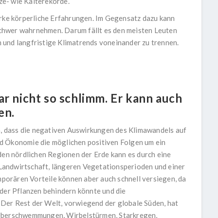
tze- wie Kälterekorde.
arke körperliche Erfahrungen. Im Gegensatz dazu kann
chwer wahrnehmen. Darum fällt es den meisten Leuten
 und langfristige Klimatrends voneinander zu trennen.
r nicht so schlimm. Er kann auch
en.
n, dass die negativen Auswirkungen des Klimawandels auf
d Ökonomie die möglichen positiven Folgen um ein
 den nördlichen Regionen der Erde kann es durch eine
andwirtschaft, längeren Vegetationsperioden und einer
orären Vorteile können aber auch schnell versiegen, da
er Pflanzen behindern könnte und die
Der Rest der Welt, vorwiegend der globale Süden, hat
 Überschwemmungen, Wirbelstürmen, Starkregen,