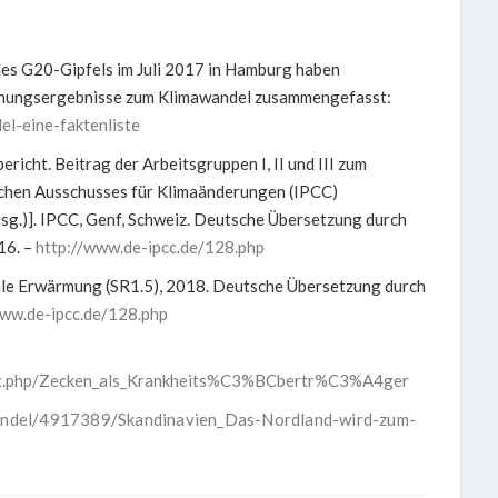
 des G20-Gipfels im Juli 2017 in Hamburg haben
schungsergebnisse zum Klimawandel zusammengefasst:
l-eine-faktenliste
icht. Beitrag der Arbeitsgruppen I, II und III zum
ichen Ausschusses für Klimaänderungen (IPCC)
rsg.)]. IPCC, Genf, Schweiz. Deutsche Übersetzung durch
16. –
http://www.de-ipcc.de/128.php
ale Erwärmung (SR1.5), 2018. Deutsche Übersetzung durch
www.de-ipcc.de/128.php
index.php/Zecken_als_Krankheits%C3%BCbertr%C3%A4ger
andel/4917389/Skandinavien_Das-Nordland-wird-zum-