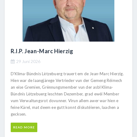
R.I.P. Jean-Marc Hierzig
29 Juni 2026
D'Klima-Bündnis Lëtzebuerg trauert em de Jean-Marc Hierzig.
Hien war de laangjärege Vertrieder vun der Gemeng Réimech
an eise Gremien, Grënnungsmember vun der asbl Klima-
Bündnis Lëtzebuerg leschten Dezember, grad ewéi Member
vum Verwaltungsrot dovunner. Virun allem awer war hien e
feine Kärel, mat deem ee gutt konnt diskutéieren, laachen a
gecksen.
READ MORE