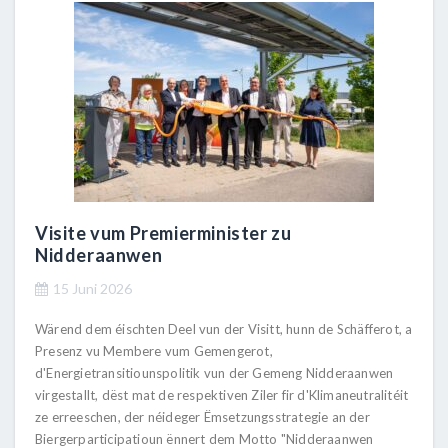
Visite vum Premierminister zu
Nidderaanwen
15 Juni 2026
Wärend dem éischten Deel vun der Visitt, hunn de Schäfferot, a
Presenz vu Membere vum Gemengerot,
d'Energietransitiounspolitik vun der Gemeng Nidderaanwen
virgestallt, dëst mat de respektiven Ziler fir d'Klimaneutralitéit
ze erreeschen, der néideger Ëmsetzungsstrategie an der
Biergerparticipatioun ënnert dem Motto "Nidderaanwen