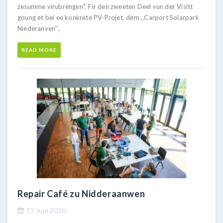
zesumme virubréngen". Fir den zweeten Deel vun der Visitt
goung et bei ee konkrete PV-Projet, dem ,,Carport Solarpark
Niederanven'',
READ MORE
Repair Café zu Nidderaanwen
13 Juni 2026