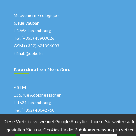
Mouvement Ecologique
6, rue Vauban
L-2663 Luxembourg
Tel. (+352) 43903026
GSM (+352) 621356003
klimab@oeko.lu
Koordination Nord/Süd
ASTM
136, rue Adolphe Fischer
L-1521 Luxembourg
Tel. (+352) 40042760
klima@astm.lu
Diese Website verwendet Google Analytics. Indem Sie weiter surfe
gestatten Sie uns, Cookies für die Publikumsmessung zu setzen.