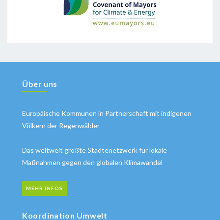
Über uns
Europäische Kommunen in Partnerschaft mit indigenen
Völkern der Regenwälder
Das weltweit größte Städtenetzwerk für lokale
Maßnahmen gegen den globalen Klimawandel
MEHR INFOS
Koordination Umwelt