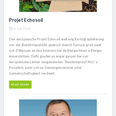
Projet Echosoil
6 Juli 2026
Den europäesche Projet Echosoil well eng Kartographéierung
vun der Buedemqualitéit queesch duerch Europa, grad ewéi
och d’Wëssen an den Interessi bei de BiergerInnen a Bierger
ënnerstëtzen. Dofir goufen an enger ganzer Rei vun
europäesche Länner sougenannten “Buedemprouf-Kits” u
Privatleit, awer och un Gemengenservicer oder
Gemeinschaftsgäert verdeelt.
READ MORE