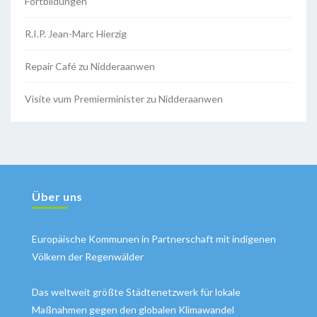
Fortbildungen
R.I.P. Jean-Marc Hierzig
Repair Café zu Nidderaanwen
Visite vum Premierminister zu Nidderaanwen
Über uns
Europäische Kommunen in Partnerschaft mit indigenen
Völkern der Regenwälder
Das weltweit größte Städtenetzwerk für lokale
Maßnahmen gegen den globalen Klimawandel