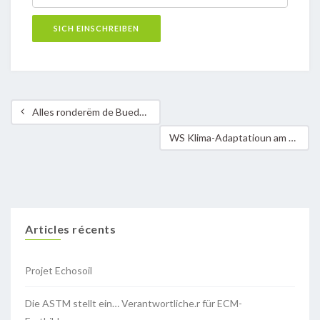
Alles ronderëm de Buedem – D‘Wanderausstellung Schatzkëscht Buedem vum Naturmusée zu Besuch an der Gemeng Stroossen
WS Klima-Adaptatioun am Kader vum Klimapaktdag
Articles récents
Projet Echosoil
Die ASTM stellt ein… Verantwortliche.r für ECM-