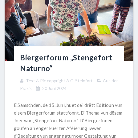
Biergerforum „Stengefort
Naturno“
Text & Pic copyright A.C. Steinfort
Aus der
Praxis
20 Juni 2024
E Samschden, de 15. Juni, huet déi drëtt Editioun vun
eisem Biergerforum stattfonnt. D’Thema vun dësem
Joer war „Stengefort Naturno“. D’Bierger.innen
goufen an enger kuerzer Aféierung iwwer
d’Bedeitung vun enger naturnoer Gestaltung vun