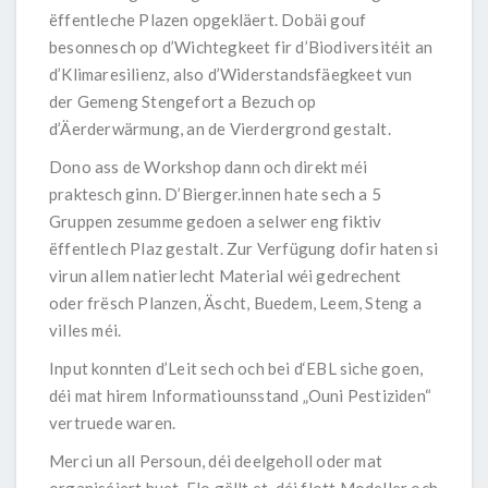
ëffentleche Plazen opgekläert. Dobäi gouf
besonnesch op d’Wichtegkeet fir d’Biodiversitéit an
d’Klimaresilienz, also d’Widerstandsfäegkeet vun
der Gemeng Stengefort a Bezuch op
d’Äerderwärmung, an de Vierdergrond gestalt.
Dono ass de Workshop dann och direkt méi
praktesch ginn. D’Bierger.innen hate sech a 5
Gruppen zesumme gedoen a selwer eng fiktiv
ëffentlech Plaz gestalt. Zur Verfügung dofir haten si
virun allem natierlecht Material wéi gedrechent
oder frësch Planzen, Äscht, Buedem, Leem, Steng a
villes méi.
Input konnten d’Leit sech och bei d‘EBL siche goen,
déi mat hirem Informatiounsstand „Ouni Pestiziden“
vertruede waren.
Merci un all Persoun, déi deelgeholl oder mat