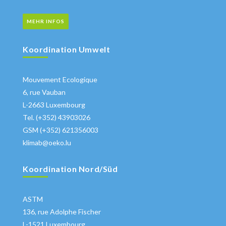
MEHR INFOS
Koordination Umwelt
Mouvement Ecologique
6, rue Vauban
L-2663 Luxembourg
Tel. (+352) 43903026
GSM (+352) 621356003
klimab@oeko.lu
Koordination Nord/Süd
ASTM
136, rue Adolphe Fischer
L-1521 Luxembourg