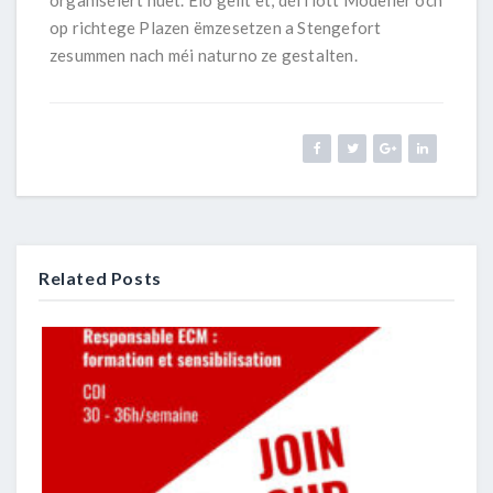
organiséiert huet. Elo gëllt et, déi flott Modeller och
op richtege Plazen ëmzesetzen a Stengefort
zesummen nach méi naturno ze gestalten.
Related Posts