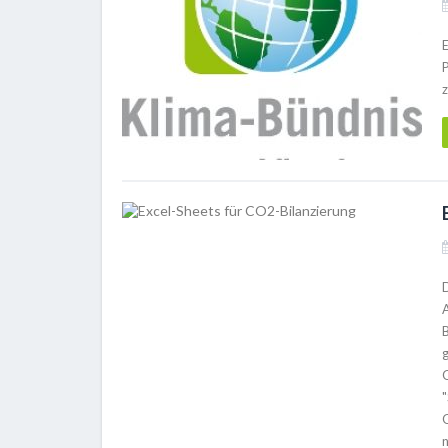
G
"
G