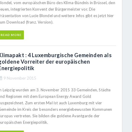
Blondel, vom europäischen Büro des Klima-Bündnis in Brüssel, den
neuen, integrierten Konvent der Bürgermeister vor. Die
räsentation von Lucie Blondel und weitere Infos gibt es jetzt hier
zum Download (franz. Version).
READ MORE
Klimapakt : 4 Luxemburgische Gemeinden als
goldene Vorreiter der europäischen
Energiepolitik
9 November 2015
In Leipzig wurden am 3. November 2015 33 Gemeinden, Städte
und Regionen mit dem European Energy Award Gold
ausgezeichnet. Zum ersten Mal ist auch Luxemburg mit vier
Gemeinde im Kreis der besonders energiebewussten Kommunen
Europas vertreten. Sie bilden die goldene Avantgarde der
europäischen Energiepolitik.