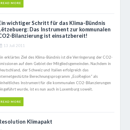
READ MORE
Ein wichtiger Schritt für das Klima-Bündnis
Lëtzebuerg: Das Instrument zur kommunalen
CO2-Bilanzierung ist einsatzbereit!
13 Juli 2011
in erklärtes Ziel des Klima-Bündnis ist die Verringerung der CO2-
Emissionen auf dem Gebiet der Mitgliedsgemeinden. Nachdem in
eutschland, der Schweiz und Italien erfolgreich das
internetgestützte Berechnungsprogramm „EcoRegion“ als
einheitliches Instrument für die kommunalen CO2-Bilanzierungen
eingeführt wurde, ist es nun auch in Luxemburg soweit.
READ MORE
Resolution Klimapakt