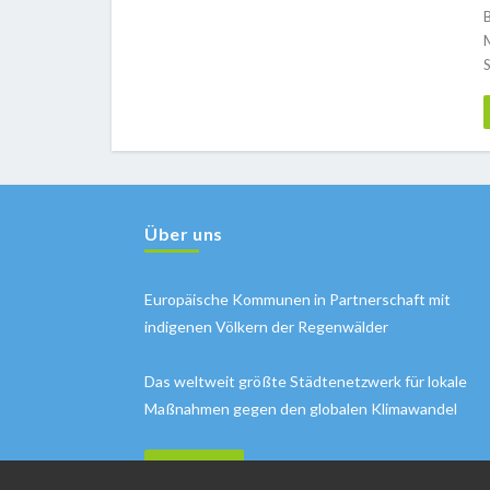
B
Über uns
Europäische Kommunen in Partnerschaft mit
indigenen Völkern der Regenwälder
Das weltweit größte Städtenetzwerk für lokale
Maßnahmen gegen den globalen Klimawandel
MEHR INFOS