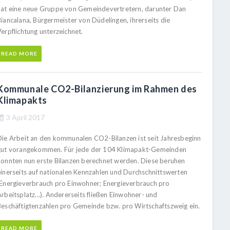
hat eine neue Gruppe von Gemeindevertretern, darunter Dan
Biancalana, Bürgermeister von Düdelingen, ihrerseits die
erpflichtung unterzeichnet.
READ MORE
Kommunale CO2-Bilanzierung im Rahmen des
Klimapakts
3 April 2017
Die Arbeit an den kommunalen CO2-Bilanzen ist seit Jahresbeginn
gut vorangekommen. Für jede der 104 Klimapakt-Gemeinden
konnten nun erste Bilanzen berechnet werden. Diese beruhen
einerseits auf nationalen Kennzahlen und Durchschnittswerten
(Energieverbrauch pro Einwohner; Energieverbrauch pro
rbeitsplatz...). Andererseits fließen Einwohner- und
Beschäftigtenzahlen pro Gemeinde bzw. pro Wirtschaftszweig ein.
READ MORE