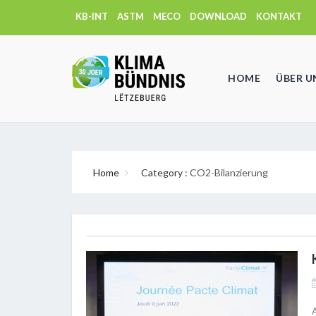
KB-INT
ASTM
MECO
DOWNLOAD
KONTAKT
HOME
ÜBER U
Home
Category :
CO2-Bilanzierung