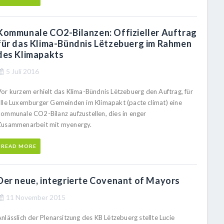
Kommunale CO2-Bilanzen: Offizieller Auftrag
für das Klima-Bündnis Lëtzebuerg im Rahmen
des Klimapakts
5 Juli 2016
Vor kurzem erhielt das Klima-Bündnis Lëtzebuerg den Auftrag, für
alle Luxemburger Gemeinden im Klimapakt (pacte climat) eine
kommunale CO2-Bilanz aufzustellen, dies in enger
Zusammenarbeit mit myenergy.
READ MORE
Der neue, integrierte Covenant of Mayors
11 November 2015
nlässlich der Plenarsitzung des KB Lëtzebuerg stellte Lucie