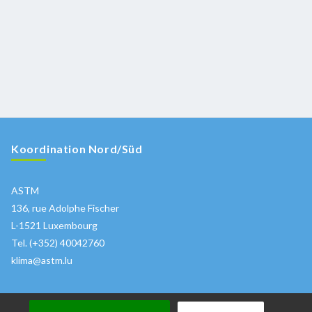
Koordination Nord/Süd
ASTM
136, rue Adolphe Fischer
L-1521 Luxembourg
Tel. (+352) 40042760
klima@astm.lu