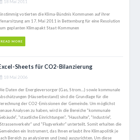
18 Mai 2011
Einstimmig votierten die Klima-Bündnis Kommunen auf ihrer
Plenarsitzung am 17. Mai 2011 in Bettemburg für eine Resolution
zum geplanten Klimapakt Staat-Kommunen
READ MORE
Excel-Sheets für CO2-Bilanzierung
18 Mai 2006
Die Daten der Energieversorger (Gas, Strom...) sowie kommunale
Abschätzungen (Häuserbestand) sind die Grundlage für die
Berechnung der CO2-Emissionen der Gemeinde. Um möglichst
genaue Analysen zu haben, wird in die Bereiche "kommunale
ebäude", "staatliche Einrichtungen", "Haushalte", "Industrie",
Strassenverkehr" und "Flugverkehr" unterteilt. Somit erhalten die
emeinden ein Instrument, das Ihnen erlaubt ihre Klimapolitik je
nach Bereich zu analysieren und (neu) auszurichten. Um diese