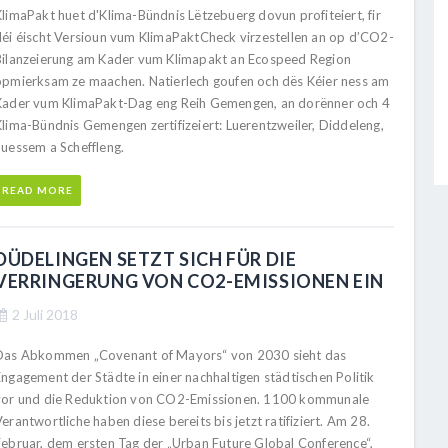
KlimaPakt huet d'Klima-Bündnis Lëtzebuerg dovun profiteiert, fir
déi éischt Versioun vum KlimaPaktCheck virzestellen an op d’CO2-
Bilanzeierung am Kader vum Klimapakt an Ecospeed Region
opmierksam ze maachen. Natierlech goufen och dës Kéier ness am
Kader vum KlimaPakt-Dag eng Reih Gemengen, an dorënner och 4
Klima-Bündnis Gemengen zertifizeiert: Luerentzweiler, Diddeleng,
Suessem a Scheffleng.
READ MORE
DÜDELINGEN SETZT SICH FÜR DIE
VERRINGERUNG VON CO2-EMISSIONEN EIN
2 Juli 2018
Das Abkommen „Covenant of Mayors“ von 2030 sieht das
Engagement der Städte in einer nachhaltigen städtischen Politik
vor und die Reduktion von CO2-Emissionen. 1100 kommunale
erantwortliche haben diese bereits bis jetzt ratifiziert. Am 28.
Februar, dem ersten Tag der „Urban Future Global Conference“,