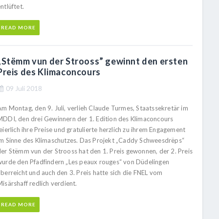
ntlüftet.
READ MORE
„Stëmm vun der Strooss” gewinnt den ersten
Preis des Klimaconcours
09 Juli 2018
Am Montag, den 9. Juli, verlieh Claude Turmes, Staatssekretär im
MDDI, den drei Gewinnern der 1. Edition des Klimaconcours
eierlich ihre Preise und gratulierte herzlich zu ihrem Engagement
im Sinne des Klimaschutzes. Das Projekt „Caddy Schweesdrëps“
der Stëmm vun der Strooss hat den 1. Preis gewonnen, der 2. Preis
wurde den Pfadfindern „Les peaux rouges“ von Düdelingen
überreicht und auch den 3. Preis hatte sich die FNEL vom
isärshaff redlich verdient.
READ MORE