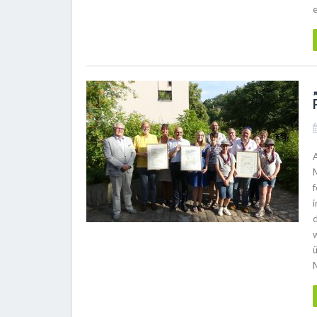
e
f
M