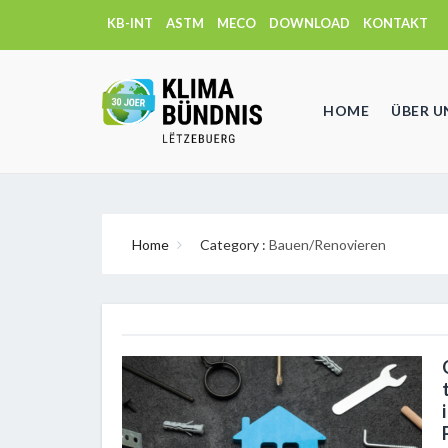
KB-INT
ASTM
MECO
DOWNLOAD
KONTAKT
HOME
ÜBER U
Home
Category :
Bauen/Renovieren