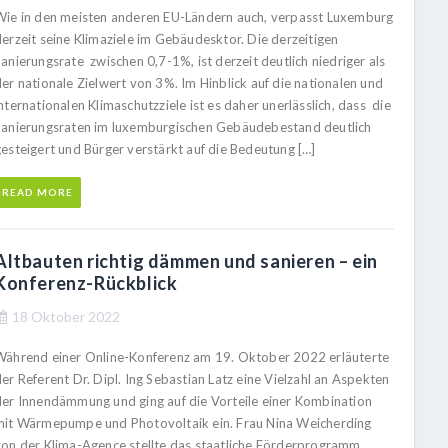
Wie in den meisten anderen EU-Ländern auch, verpasst Luxemburg
derzeit seine Klimaziele im Gebäudesktor. Die derzeitigen
anierungsrate zwischen 0,7-1%, ist derzeit deutlich niedriger als
er nationale Zielwert von 3%. Im Hinblick auf die nationalen und
nternationalen Klimaschutzziele ist es daher unerlässlich, dass die
Sanierungsraten im luxemburgischen Gebäudebestand deutlich
gesteigert und Bürger verstärkt auf die Bedeutung […]
READ MORE
Altbauten richtig dämmen und sanieren – ein
Konferenz-Rückblick
18 Oktober 2022
Während einer Online-Konferenz am 19. Oktober 2022 erläuterte
er Referent Dr. Dipl. Ing Sebastian Latz eine Vielzahl an Aspekten
der Innendämmung und ging auf die Vorteile einer Kombination
mit Wärmepumpe und Photovoltaik ein. Frau Nina Weicherding
von der Klima-Agence stellte das staatliche Förderprogramm