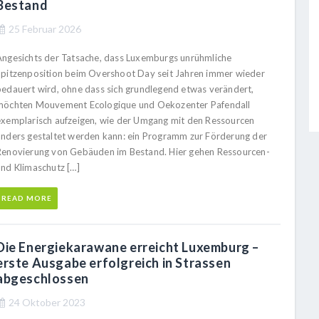
Bestand
25 Februar 2026
Angesichts der Tatsache, dass Luxemburgs unrühmliche
Spitzenposition beim Overshoot Day seit Jahren immer wieder
bedauert wird, ohne dass sich grundlegend etwas verändert,
möchten Mouvement Ecologique und Oekozenter Pafendall
exemplarisch aufzeigen, wie der Umgang mit den Ressourcen
anders gestaltet werden kann: ein Programm zur Förderung der
Renovierung von Gebäuden im Bestand. Hier gehen Ressourcen-
und Klimaschutz […]
READ MORE
Die Energiekarawane erreicht Luxemburg –
erste Ausgabe erfolgreich in Strassen
abgeschlossen
24 Oktober 2023