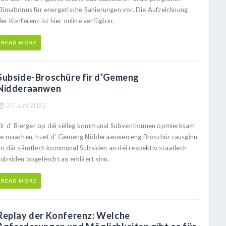
Klimabonus für energetische Sanierungen vor. Die Aufzeichnung
er Konferenz ist hier online verfügbar.
READ MORE
Subside-Broschüre fir d’Gemeng
Nidderaanwen
20 Juni 2022
Fir d‘ Bierger op déi sëlleg kommunal Subventiounen opmierksam
ze maachen, huet d’ Gemeng Nidderaanwen eng Broschür rausginn
an där sämtlech kommunal Subsiden an déi respektiv staatlech
Subsiden opgelëscht an erkläert sinn.
READ MORE
Replay der Konferenz: Welche