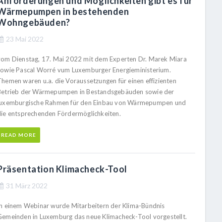
Anforderungen und Möglichkeiten gibt es für
Wärmepumpen in bestehenden
Wohngebäuden?
23 Mai 2022
vom Dienstag, 17. Mai 2022 mit dem Experten Dr. Marek Miara
sowie Pascal Worré vum Luxemburger Energieministerium.
Themen waren u.a. die Voraussetzungen für einen effizienten
Betrieb der Wärmepumpen in Bestandsgebäuden sowie der
luxemburgische Rahmen für den Einbau von Wärmepumpen und
die entsprechenden Fördermöglichkeiten.
READ MORE
Präsentation Klimacheck-Tool
31 März 2022
In einem Webinar wurde Mitarbeitern der Klima-Bündnis
Gemeinden in Luxemburg das neue Klimacheck-Tool vorgestellt.