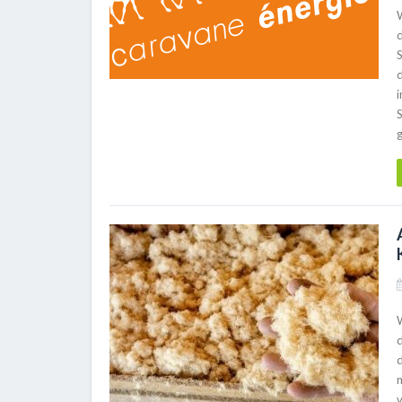
S
d
i
d