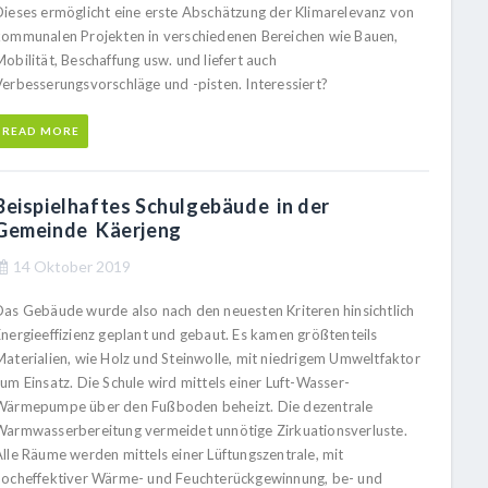
Dieses ermöglicht eine erste Abschätzung der Klimarelevanz von
kommunalen Projekten in verschiedenen Bereichen wie Bauen,
obilität, Beschaffung usw. und liefert auch
Verbesserungsvorschläge und -pisten. Interessiert?
READ MORE
Beispielhaftes Schulgebäude in der
Gemeinde Käerjeng
14 Oktober 2019
Das Gebäude wurde also nach den neuesten Kriteren hinsichtlich
Energieeffizienz geplant und gebaut. Es kamen größtenteils
Materialien, wie Holz und Steinwolle, mit niedrigem Umweltfaktor
um Einsatz. Die Schule wird mittels einer Luft-Wasser-
Wärmepumpe über den Fußboden beheizt. Die dezentrale
Warmwasserbereitung vermeidet unnötige Zirkuationsverluste.
Alle Räume werden mittels einer Lüftungszentrale, mit
hocheffektiver Wärme- und Feuchterückgewinnung, be- und