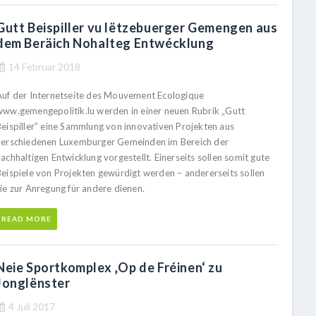
Gutt Beispiller vu lëtzebuerger Gemengen aus
dem Beräich Nohalteg Entwécklung
14 Februar 2018
Auf der Internetseite des Mouvement Ecologique
www.gemengepolitik.lu werden in einer neuen Rubrik „Gutt
Beispiller” eine Sammlung von innovativen Projekten aus
verschiedenen Luxemburger Gemeinden im Bereich der
achhaltigen Entwicklung vorgestellt. Einerseits sollen somit gute
Beispiele von Projekten gewürdigt werden – andererseits sollen
sie zur Anregung für andere dienen.
READ MORE
Neie Sportkomplex ‚Op de Fréinen‘ zu
Jonglënster
4 Juli 2017