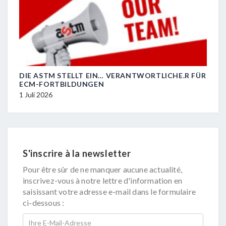
DIE ASTM STELLT EIN… VERANTWORTLICHE.R FÜR
R.I.
ECM-FORTBILDUNGEN
29 J
1 Juli 2026
S'inscrire à la newsletter
Pour être sûr de ne manquer aucune actualité,
inscrivez-vous à notre lettre d'information en
saisissant votre adresse e-mail dans le formulaire
ci-dessous :