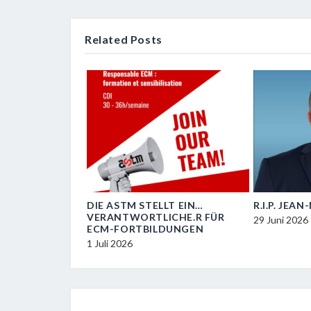
Related Posts
OIL
DIE ASTM STELLT EIN…
R.I.P. JEA
VERANTWORTLICHE.R FÜR
29 Juni 2026
ECM-FORTBILDUNGEN
1 Juli 2026