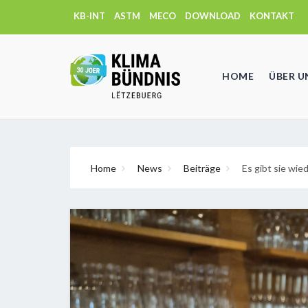
KB-INT
ASTM
MECO
DOWNLOAD
KONTAKT
HOME
ÜBER U
Home
News
Beiträge
Es gibt sie wie