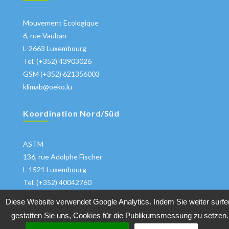
Mouvement Ecologique
6, rue Vauban
L-2663 Luxembourg
Tel. (+352) 43903026
GSM (+352) 621356003
klimab@oeko.lu
Koordination Nord/Süd
ASTM
136, rue Adolphe Fischer
L-1521 Luxembourg
Tel. (+352) 40042760
klima@astm.lu
Diese Website verwendet Google Analytics. Indem Sie weiter surfe
gestatten Sie uns, Cookies für die Publikumsmessung zu setzen.