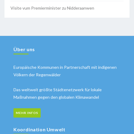
Visite vum Premierminister zu Nidderaanwen
Über uns
Europäische Kommunen in Partnerschaft mit indigenen
Völkern der Regenwälder
Das weltweit größte Städtenetzwerk für lokale
Maßnahmen gegen den globalen Klimawandel
MEHR INFOS
Koordination Umwelt