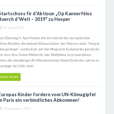
Startschoss fir d’Aktioun „Op Kannerféiss
duerch d’Welt – 2019“ zu Hesper
09 April 2019
Am Dienstag 9. April haben die Vorstände des europäischen
Klima-Bündnis die kleinen Klimaschützer der Maison relais "Hesper
Heesprénger" symbolisch auf den Weg nach Südamerika geschickt,
um dort ihre Grüne Meilen für das Weltklima zu präsentieren.
Denn die diesjährige UN-Klimakonferenz findet Ende des Jahres in
antiago de Chile statt.
READ MORE
Europas Kinder fordern vom UN-Klimagipfel
in Paris ein verbindliches Abkommen!
3 Dezember 2015