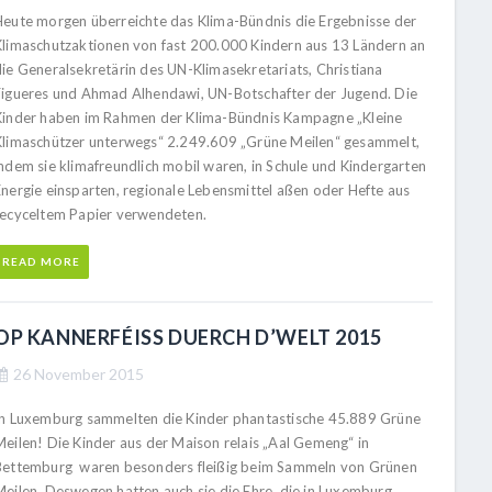
Heute morgen überreichte das Klima-Bündnis die Ergebnisse der
Klimaschutzaktionen von fast 200.000 Kindern aus 13 Ländern an
die Generalsekretärin des UN-Klimasekretariats, Christiana
Figueres und Ahmad Alhendawi, UN-Botschafter der Jugend. Die
Kinder haben im Rahmen der Klima-Bündnis Kampagne „Kleine
Klimaschützer unterwegs“ 2.249.609 „Grüne Meilen“ gesammelt,
indem sie klimafreundlich mobil waren, in Schule und Kindergarten
Energie einsparten, regionale Lebensmittel aßen oder Hefte aus
recyceltem Papier verwendeten.
READ MORE
OP KANNERFÉISS DUERCH D’WELT 2015
26 November 2015
In Luxemburg sammelten die Kinder phantastische 45.889 Grüne
Meilen! Die Kinder aus der Maison relais „Aal Gemeng“ in
Bettemburg waren besonders fleißig beim Sammeln von Grünen
Meilen. Deswegen hatten auch sie die Ehre, die in Luxemburg