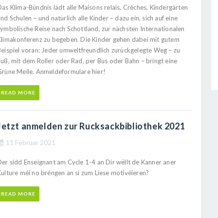
Das Klima-Bündnis lädt alle Maisons relais, Crèches, Kindergärten
nd Schulen – und natürlich alle Kinder – dazu ein, sich auf eine
symbolische Reise nach Schottland, zur nächsten Internationalen
Klimakonferenz zu begeben. Die Kinder gehen dabei mit gutem
Beispiel voran: Jeder umweltfreundlich zurückgelegte Weg – zu
Fuß, mit dem Roller oder Rad, per Bus oder Bahn – bringt eine
Grüne Meile. Anmeldeformulare hier!
READ MORE
Jetzt anmelden zur Rucksackbibliothek 2021
11 Februar 2021
Der sidd Enseignant am Cycle 1-4 an Dir wëllt de Kanner aner
Kulture méi no bréngen an si zum Liese motivéieren?
READ MORE