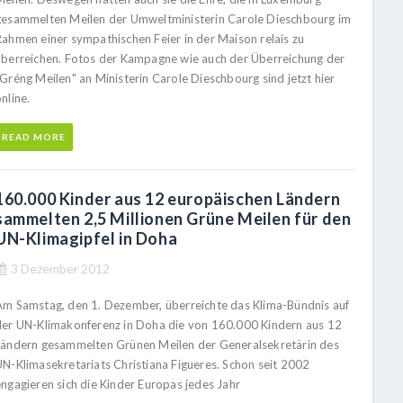
gesammelten Meilen der Umweltministerin Carole Dieschbourg im
Rahmen einer sympathischen Feier in der Maison relais zu
überreichen. Fotos der Kampagne wie auch der Überreichung der
"Gréng Meilen" an Ministerin Carole Dieschbourg sind jetzt hier
online.
READ MORE
160.000 Kinder aus 12 europäischen Ländern
sammelten 2,5 Millionen Grüne Meilen für den
UN-Klimagipfel in Doha
3 Dezember 2012
Am Samstag, den 1. Dezember, überreichte das Klima-Bündnis auf
der UN-Klimakonferenz in Doha die von 160.000 Kindern aus 12
Ländern gesammelten Grünen Meilen der Generalsekretärin des
UN-Klimasekretariats Christiana Figueres. Schon seit 2002
engagieren sich die Kinder Europas jedes Jahr