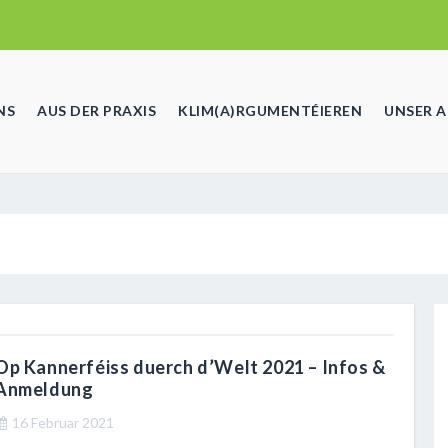
NS
AUS DER PRAXIS
KLIM(A)RGUMENTÉIEREN
UNSER 
Op Kannerféiss duerch d’Welt 2021 – Infos &
Anmeldung
16 Februar 2021