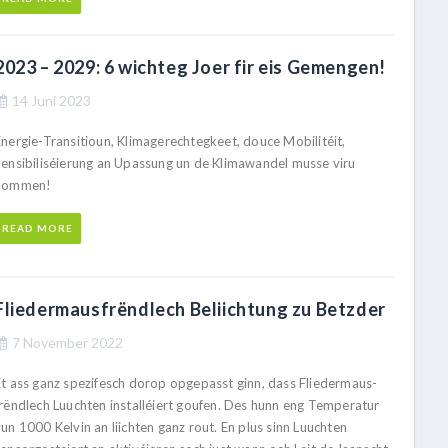
2023 – 2029: 6 wichteg Joer fir eis Gemengen!
14 Juni 2023
Energie-Transitioun, Klimagerechtegkeet, douce Mobilitéit,
Sensibiliséierung an Upassung un de Klimawandel musse viru
kommen!
READ MORE
Fliedermausfrëndlech Beliichtung zu Betzder
7 November 2022
Et ass ganz spezifesch dorop opgepasst ginn, dass Fliedermaus-
frëndlech Luuchten installéiert goufen. Des hunn eng Temperatur
un 1000 Kelvin an liichten ganz rout. En plus sinn Luuchten