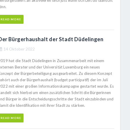
ensorgesteiert an aktivéieren sech just wann och Leit do laanscht
inn.
READ MORE
Der Bürgerhaushalt der Stadt Düdelingen
14 Oktober 2022
2019 hat die Stadt Düdelingen in Zusammenarbeit mit einem
externen Berater und der Universität Luxemburg ein neues
Konzept der Bürgerbeteiligung ausgearbeitet. Zu diesem Konzept
ehört auch der Bürgerhaushalt (budget participatif) der im Juli
2022 mit einer großen Informationskampagne gestartet wurde. Es
andelt sich hierbei um einen zusätzlichen Schritt die Bürgerinnen
und Bürger in die Entscheidungsschritte der Stadt einzubinden und
amit die Identifikation mit ihrer Stadt zu stärken.
READ MORE