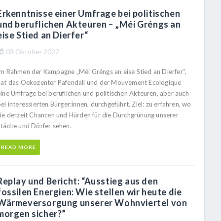
Erkenntnisse einer Umfrage bei politischen
und beruflichen Akteuren – „Méi Gréngs an
eise Stied an Dierfer“
03 Oktober 2022
Im Rahmen der Kampagne „Méi Gréngs an eise Stied an Dierfer“,
hat das Oekozenter Pafendall und der Mouvement Ecologique
eine Umfrage bei beruflichen und politischen Akteuren, aber auch
ei interessierten Bürger:innen, durchgeführt. Ziel: zu erfahren, wo
sie derzeit Chancen und Hürden für die Durchgrünung unserer
Städte und Dörfer sehen.
READ MORE
Replay und Bericht: “Ausstieg aus den
fossilen Energien: Wie stellen wir heute die
Wärmeversorgung unserer Wohnviertel von
morgen sicher?”