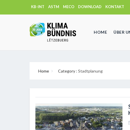
KB-INT
ASTM
MECO
DOWNLOAD
KONTAKT
HOME
ÜBER U
Home
Category :
Stadtplanung