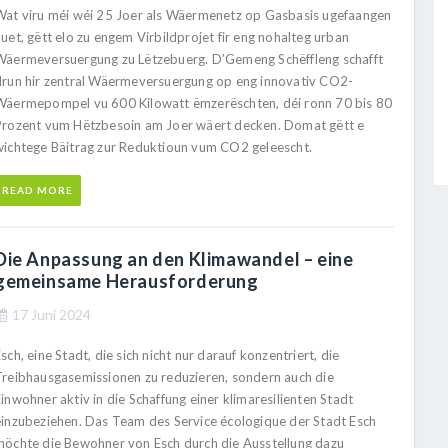
Wat viru méi wéi 25 Joer als Wäermenetz op Gasbasis ugefaangen
uet, gëtt elo zu engem Virbildprojet fir eng nohalteg urban
Wäermeversuergung zu Lëtzebuerg. D’Gemeng Schëffleng schafft
drun hir zentral Wäermeversuergung op eng innovativ CO2-
Wäermepompel vu 600 Kilowatt ëmzerëschten, déi ronn 70 bis 80
Prozent vum Hëtzbesoin am Joer wäert decken. Domat gëtt e
wichtege Bäitrag zur Reduktioun vum CO2 geleescht.
READ MORE
Die Anpassung an den Klimawandel – eine
gemeinsame Herausforderung
17 Juni 2024
sch, eine Stadt, die sich nicht nur darauf konzentriert, die
Treibhausgasemissionen zu reduzieren, sondern auch die
inwohner aktiv in die Schaffung einer klimaresilienten Stadt
einzubeziehen. Das Team des Service écologique der Stadt Esch
möchte die Bewohner von Esch durch die Ausstellung dazu