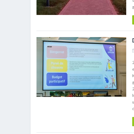
s
g
g
h
d