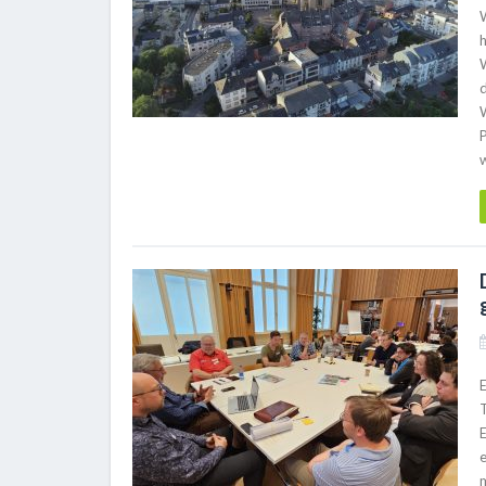
h
E
E