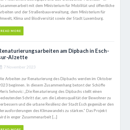
Zusammenarbeit mit dem Ministerium für Mobilität und öffentliche
Arbeiten und der Straßenbauverwaltung, dem Ministerium für
Umwelt, Klima und Biodiversität sowie der Stadt Luxemburg.
READ MORE
Renaturierungsarbeiten am Dipbach in Esch-
sur-Alzette
7 November 2023
Die Arbeiten zur Renaturierung des Dipbachs werden im Oktober
2023 beginnen. In diesem Zusammenhang betont der Schöffe
Meris Sehovic: „Die Renaturierung des Dipbachs stellt einen
bedeutenden Schritt dar, um die Lebensqualität der Bewohner zu
verbessern und die urbane Resilienz der Stadt Esch gegenüber den
Herausforderungen des Klimawandels zu stärken.“ Das Projekt
wird in enger Zusammenarbeit […]
READ MORE