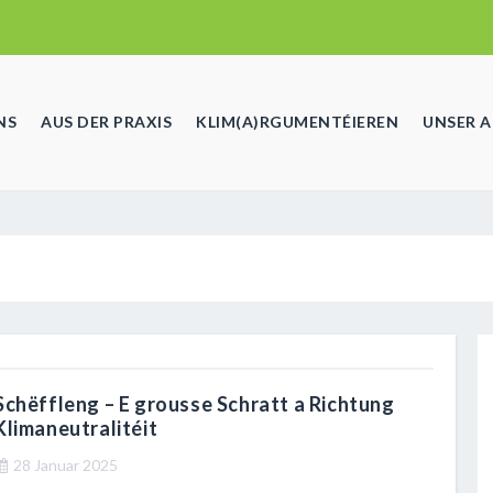
NS
AUS DER PRAXIS
KLIM(A)RGUMENTÉIEREN
UNSER 
Schëffleng – E grousse Schratt a Richtung
Klimaneutralitéit
28 Januar 2025