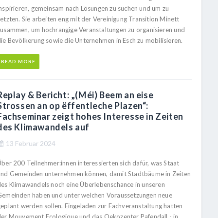
inspirieren, gemeinsam nach Lösungen zu suchen und um zu
etzten. Sie arbeiten eng mit der Vereinigung Transition Minett
zusammen, um hochrangige Veranstaltungen zu organisieren und
die Bevölkerung sowie die Unternehmen in Esch zu mobilisieren.
READ MORE
Replay & Bericht: „(Méi) Beem an eise
Strossen an op ëffentleche Plazen“:
Fachseminar zeigt hohes Interesse in Zeiten
des Klimawandels auf
13 Februar 2024
Über 200 Teilnehmer:innen interessierten sich dafür, was Staat
und Gemeinden unternehmen können, damit Stadtbäume in Zeiten
des Klimawandels noch eine Überlebenschance in unseren
Gemeinden haben und unter welchen Voraussetzungen neue
geplant werden sollen. Eingeladen zur Fachveranstaltung hatten
der Mouvement Ecologique und das Oekozenter Pafendall - in