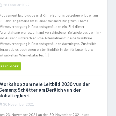
28 Februar 2022
Mouvement Ecologique und Klima-Bündnis Lëtzebuerg luden am
28 Februar gemeinsam zu einer Veranstaltung zum Thema
Wärmeversorgung in Bestandsgebäuden ein. Ziel dieser
Veranstaltung war es, anhand verschiedener Beispiele aus dem In-
nd Ausland unterschiedliche Alternativen für eine fossilfreie
Wärmeversorgung in Bestandsgebäuden darzulegen. Zusätzlich
ierzu gab es auch einen ersten Einblick in den für Luxemburg
entwickelten Wärmekataster. […]
READ MORE
Workshop zum neie Leitbild 2030 vun der
Gemeng Schëtter am Beräich vun der
Nohaltegkeet
30 November 2021
Den 23. November 2021 an den 30. November 2021 huet