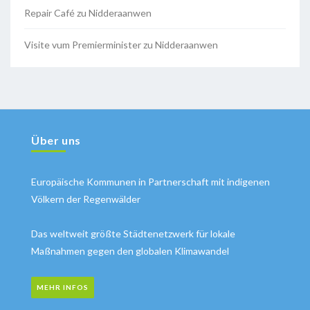
Repair Café zu Nidderaanwen
Visite vum Premierminister zu Nidderaanwen
Über uns
Europäische Kommunen in Partnerschaft mit indigenen
Völkern der Regenwälder
Das weltweit größte Städtenetzwerk für lokale
Maßnahmen gegen den globalen Klimawandel
MEHR INFOS