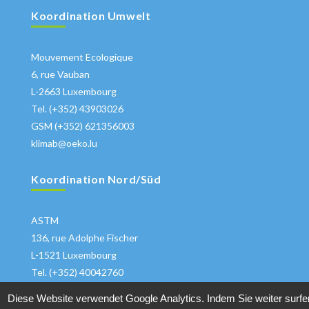
Koordination Umwelt
Mouvement Ecologique
6, rue Vauban
L-2663 Luxembourg
Tel. (+352) 43903026
GSM (+352) 621356003
klimab@oeko.lu
Koordination Nord/Süd
ASTM
136, rue Adolphe Fischer
L-1521 Luxembourg
Tel. (+352) 40042760
klima@astm.lu
Diese Website verwendet Google Analytics. Indem Sie weiter surfe