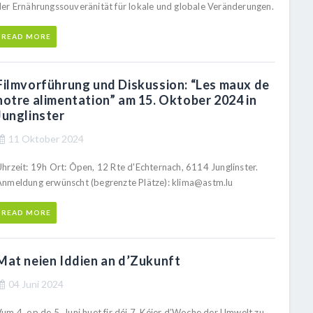
der Ernährungssouveränität für lokale und globale Veränderungen.
READ MORE
Filmvorführung und Diskussion: “Les maux de
notre alimentation” am 15. Oktober 2024 in
Junglinster
11 Oktober 2024
Uhrzeit: 19h Ort: Ôpen, 12 Rte d'Echternach, 6114 Junglinster.
Anmeldung erwünscht (begrenzte Plätze): klima@astm.lu
READ MORE
Mat neien Iddien an d’Zukunft
04 Juni 2024
um 4. op de 5. Juni huet fir déi 7. Kéier d’Woche der Umwelt zu