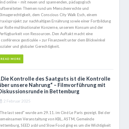
sind online – mit neuen und spannenden, pädagogisch
aufbereiteten Themen rund um Menschenrechte und
Klimagerechtigkeit, dem Conscious City Walk Esch, einem
Praxisprojekt zur nachhaltigen Ernährung sowie einer Fortbildung
zur Rolle multinationaler Konzerne, unserem Konsum und der
Verfügbarkeit von Ressourcen. Den Auftakt macht eine
 conférence gesticulée » zur Finanzwelt unter dem Blickwinkel
ozialer und globaler Gerechtigkeit.
READ MORE
„Die Kontrolle des Saatguts ist die Kontrolle
über unsere Nahrung“ – Filmvorführung mit
Diskussionsrunde in Bettemburg
2 Februar 2025
The last seed" wurde am 29.11. im Ciné Le Paris gezeigt. Bei der
gemeinsamen Veranstaltung von KBL, ASTM, Gemeinde
Bettemburg, SEED asbl und Slow Food ging es um die Wichtigkeit