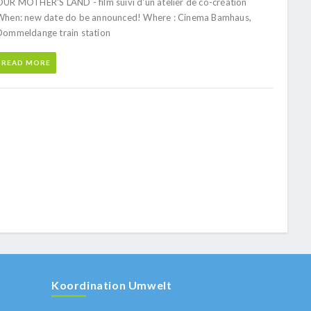
OUR MOTHER'S LAND - film suivi d'un atelier de co-création
When: new date do be announced! Where : Cinema Bamhaus,
Dommeldange train station
READ MORE
Koordination Umwelt