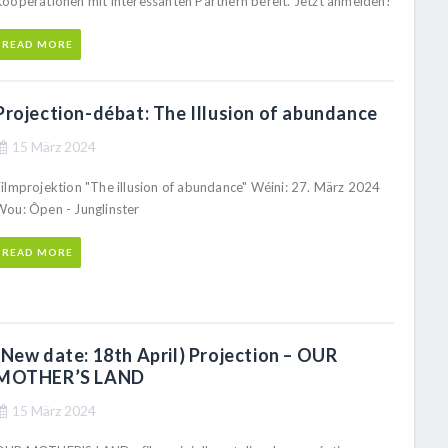
Kooperationen mit interessanten Partnern bereit. Jetzt anmelden!
READ MORE
Projection-débat: The Illusion of abundance
15 März 2024
Filmprojektion "The illusion of abundance" Wéini: 27. März 2024
Wou: Ôpen - Junglinster
READ MORE
(New date: 18th April) Projection – OUR
MOTHER’S LAND
15 März 2024