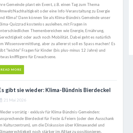
Ihre Gemeinde plant ein Event, z.B. einen Tag zum Thema
Umwelt/Nachhaltigkeit oder eine Info-Veranstaltung zu Energie
und Klima? Dann können Sie als Klima-Bündnis Gemeinde unser
Klima-Quizzrad kostenlos ausleihen, mit Fragen in
unterschiedlichen Themenbereichen wie Energie, Ernährung,
Gerechtigkeit oder auch noch Mobilität. Dabei geht es natürlich
um Wissensvermittlung, aber zu allererst soll es Spass machen! Es
ibt "leichte" Fragen für Kinder (bis plus-minus 12 Jahre) und
twas kniffligere für Erwachsene.
READ MORE
Es gibt sie wieder: Klima-Bündnis Bierdeckel
21 Mai 2026
Wieder vorrätig - exklusiv für Klima-Bündnis-Gemeinden:
Ansprechende Bierdeckel für Feste & Feiern (oder den Ausschank
im Kulturzentrum), um die Diskussion über Klimawandel und
limagerechtigkeit noch stärker im Alltag zu positionieren.