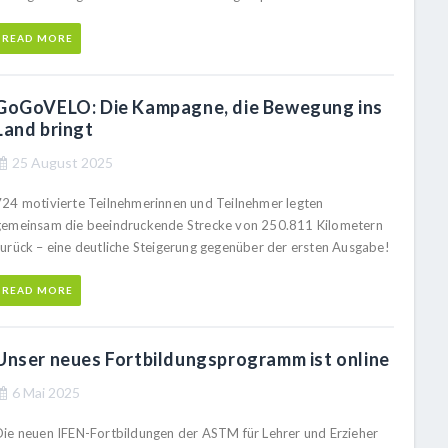
READ MORE
GoGoVELO: Die Kampagne, die Bewegung ins
Land bringt
25 August 2025
724 motivierte Teilnehmerinnen und Teilnehmer legten
gemeinsam die beeindruckende Strecke von 250.811 Kilometern
zurück – eine deutliche Steigerung gegenüber der ersten Ausgabe!
READ MORE
Unser neues Fortbildungsprogramm ist online
6 Mai 2025
Die neuen IFEN-Fortbildungen der ASTM für Lehrer und Erzieher