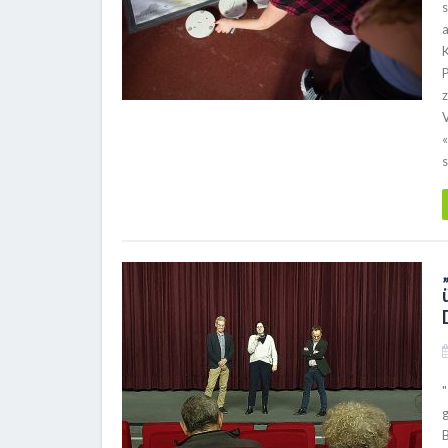
«
s
"