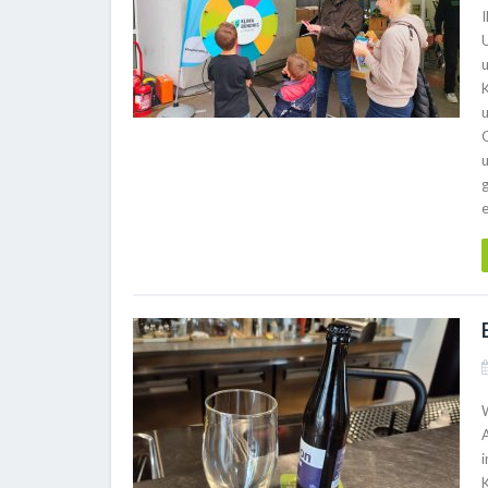
g
e
K