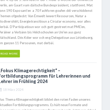
Berlin, am Gaart vum däitsche Bundespräsident, stattfonnt. Mat
ronn 190 Exposant’en a 70 Fachforen goufen déi verschiddenst
Themen ofgedeckt: Vun Ëmwelt iwwert Ressourcen, Natur a
iodiversitéit, Energietransitioun a Circular economy, wor alles
derbäi. D’Participatioun wor och gutt gestreet mat PME’en,
Veräiner a Verbänn bis Héichschoulen an Uni’en aus ganz
Däitschland. Dës Kéier wor och eng Delegatioun aus Lëtzebuerg,
am ganzen 11 Persounen, mat derbäi.
READ MORE
„Fokus Klimagerechtigkeit“ –
Fortbildungsprogramm für Lehrerinnen und
Lehrer im Frühling 2024
18 März 2024
Das Thema Klimagerechtigkeit bildet den roten Faden unseres
aktuellen Fortbildungsprogramms. Es hält neue Formate und