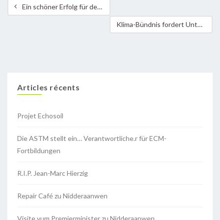
Ein schöner Erfolg für den Klimadag 2012
Klima-Bündnis fordert Unterstützung von der EU für eine nachhaltige urbane Verkehrspolitik
Articles récents
Projet Echosoil
Die ASTM stellt ein… Verantwortliche.r für ECM-
Fortbildungen
R.I.P. Jean-Marc Hierzig
Repair Café zu Nidderaanwen
Visite vum Premierminister zu Nidderaanwen