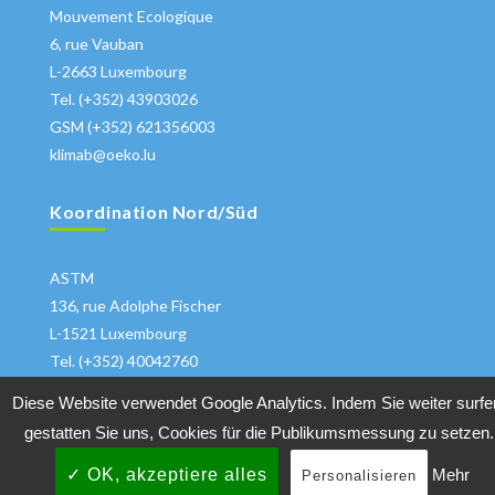
Mouvement Ecologique
6, rue Vauban
L-2663 Luxembourg
Tel. (+352) 43903026
GSM (+352) 621356003
klimab@oeko.lu
Koordination Nord/Süd
ASTM
136, rue Adolphe Fischer
L-1521 Luxembourg
Tel. (+352) 40042760
klima@astm.lu
Diese Website verwendet Google Analytics. Indem Sie weiter surfe
gestatten Sie uns, Cookies für die Publikumsmessung zu setzen.
✓ OK, akzeptiere alles
Mehr
Personalisieren