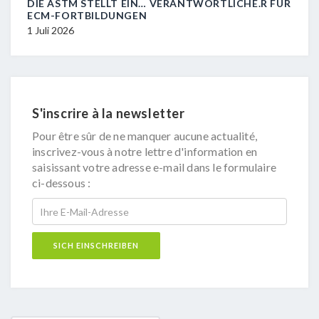
DIE ASTM STELLT EIN… VERANTWORTLICHE.R FÜR
R.I.
ECM-FORTBILDUNGEN
29 J
1 Juli 2026
S'inscrire à la newsletter
Pour être sûr de ne manquer aucune actualité,
inscrivez-vous à notre lettre d'information en
saisissant votre adresse e-mail dans le formulaire
ci-dessous :